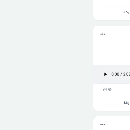
كة
94
كة