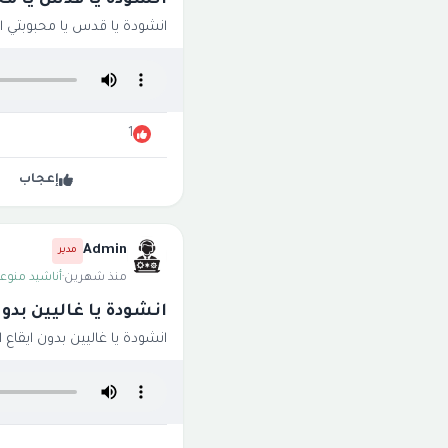
انشودة يا قدس يا مح
انشودة يا قدس يا محبوبتي ا
1
إعجاب
Admin
مدير
منذ شهرين
·
أناشيد منوعة
انشودة يا غاليين بدو
انشودة يا غاليين بدون ايقاع 