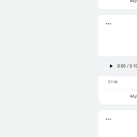
كة
89
كة