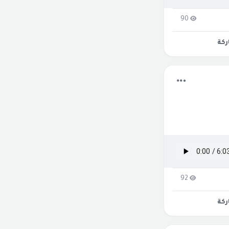
90
كة
92
كة