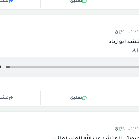
تعليق
مشار
 بدون ايقاع
·
شد ابو زياد
ياد
تعليق
مشار
 بدون ايقاع
·