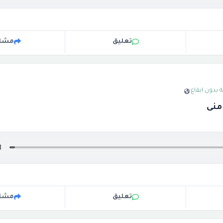
تعليق
مشار
 بدون ايقاع
·
منى
تعليق
مشار