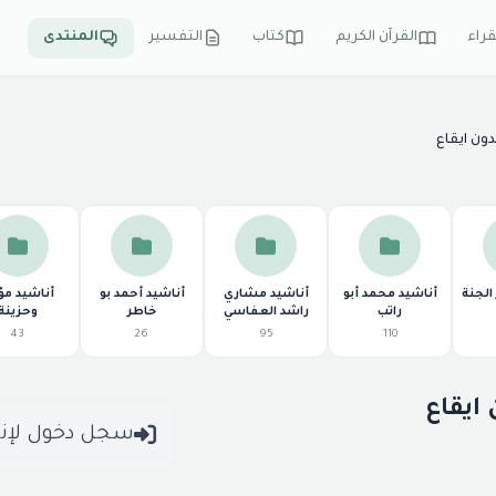
قراء
القرآن الكريم
كتاب
التفسير
المنتدى
ون ايقاع
الجنة
أناشيد محمد أبو
أناشيد مشاري
أناشيد أحمد بو
أناشيد مؤ
راتب
راشد العفاسي
خاطر
وحزينة
43
26
95
110
ايقاع
سجل دخول لإن