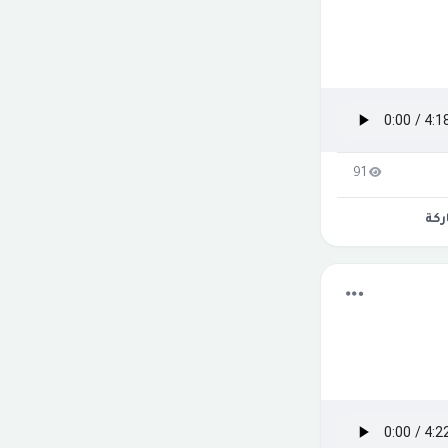
91
كة