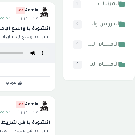
المرئيات
1
Admin
مدير
منذ شهرين
·
أناشيد منوعة
الدروس والخطب
0
انشودة يا واسع الإحس
انشودة يا واسع الإحسان اناشي
الأقسام الاسلامية
0
الأقسام التقنية للكمبيوتر والنترنت
0
إعجاب
Admin
مدير
منذ شهرين
·
أناشيد منوعة
انشودة يا مَن شريط ان
انشودة يا مَن شريط انا الفقي