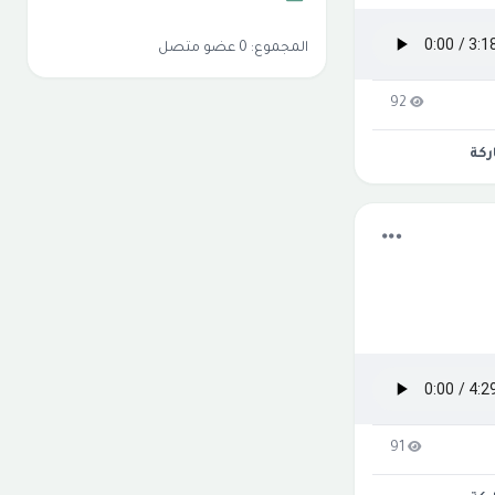
المجموع: 0 عضو متصل
92
كة
91