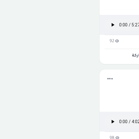
92
كة
98