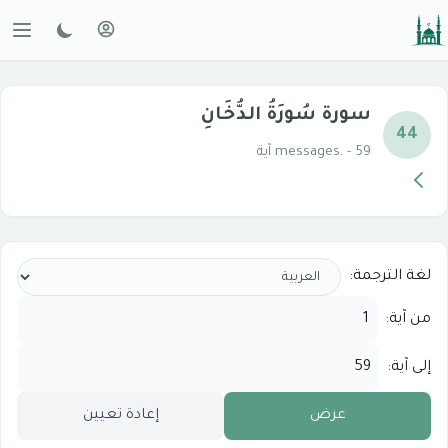
سورة سُورَةُ الدُّخَانِ
44
messages. - 59 آية
لغة الترجمة:
من آية:
إلى آية:
عرض
إعادة تعيين