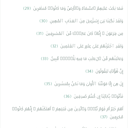
فَمَا بَكَتْ عَلَيْهِمُ ٱلسَّمَآءُ وَٱلْأَرْضُ وَمَا كَانُوا۟ مُنظَرِينَ
﴿29﴾
وَلَقَدْ نَجَّيْنَا بَنِىٓ إِسْرَٰٓءِيلَ مِنَ ٱلْعَذَابِ ٱلْمُهِينِ
﴿30﴾
مِن فِرْعَوْنَ ۚ إِنَّهُۥ كَانَ عَالِيًۭا مِّنَ ٱلْمُسْرِفِينَ
﴿31﴾
وَلَقَدِ ٱخْتَرْنَٰهُمْ عَلَىٰ عِلْمٍ عَلَى ٱلْعَٰلَمِينَ
﴿32﴾
وَءَاتَيْنَٰهُم مِّنَ ٱلْءَايَٰتِ مَا فِيهِ بَلَٰٓؤٌۭا۟ مُّبِينٌ
﴿33﴾
إِنَّ هَٰٓؤُلَآءِ لَيَقُولُونَ
﴿34﴾
إِنْ هِىَ إِلَّا مَوْتَتُنَا ٱلْأُولَىٰ وَمَا نَحْنُ بِمُنشَرِينَ
﴿35﴾
فَأْتُوا۟ بِـَٔابَآئِنَآ إِن كُنتُمْ صَٰدِقِينَ
﴿36﴾
أَهُمْ خَيْرٌ أَمْ قَوْمُ تُبَّعٍۢ وَٱلَّذِينَ مِن قَبْلِهِمْ ۚ أَهْلَكْنَٰهُمْ ۖ إِنَّهُمْ كَانُوا۟
مُجْرِمِينَ
﴿37﴾