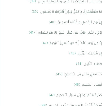
وَمَا خَلَقْنَا ٱلسَّمَٰوَٰتِ وَٱلْأَرْضَ وَمَا بَيْنَهُمَا لَٰعِبِينَ
﴿38﴾
مَا خَلَقْنَٰهُمَآ إِلَّا بِٱلْحَقِّ وَلَٰكِنَّ أَكْثَرَهُمْ لَا يَعْلَمُونَ
﴿39﴾
إِنَّ يَوْمَ ٱلْفَصْلِ مِيقَٰتُهُمْ أَجْمَعِينَ
﴿40﴾
يَوْمَ لَا يُغْنِى مَوْلًى عَن مَّوْلًۭى شَيْـًۭٔا وَلَا هُمْ يُنصَرُونَ
﴿41﴾
إِلَّا مَن رَّحِمَ ٱللَّهُ ۚ إِنَّهُۥ هُوَ ٱلْعَزِيزُ ٱلرَّحِيمُ
﴿42﴾
إِنَّ شَجَرَتَ ٱلزَّقُّومِ
﴿43﴾
طَعَامُ ٱلْأَثِيمِ
﴿44﴾
كَٱلْمُهْلِ يَغْلِى فِى ٱلْبُطُونِ
﴿45﴾
كَغَلْىِ ٱلْحَمِيمِ
﴿46﴾
خُذُوهُ فَٱعْتِلُوهُ إِلَىٰ سَوَآءِ ٱلْجَحِيمِ
﴿47﴾
ثُمَّ صُبُّوا۟ فَوْقَ رَأْسِهِۦ مِنْ عَذَابِ ٱلْحَمِيمِ
﴿48﴾