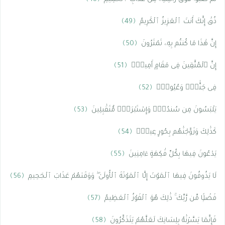
ذُقْ إِنَّكَ أَنتَ ٱلْعَزِيزُ ٱلْكَرِيمُ
﴿49﴾
إِنَّ هَٰذَا مَا كُنتُم بِهِۦ تَمْتَرُونَ
﴿50﴾
إِنَّ ٱلْمُتَّقِينَ فِى مَقَامٍ أَمِينٍۢ
﴿51﴾
فِى جَنَّٰتٍۢ وَعُيُونٍۢ
﴿52﴾
يَلْبَسُونَ مِن سُندُسٍۢ وَإِسْتَبْرَقٍۢ مُّتَقَٰبِلِينَ
﴿53﴾
كَذَٰلِكَ وَزَوَّجْنَٰهُم بِحُورٍ عِينٍۢ
﴿54﴾
يَدْعُونَ فِيهَا بِكُلِّ فَٰكِهَةٍ ءَامِنِينَ
﴿55﴾
لَا يَذُوقُونَ فِيهَا ٱلْمَوْتَ إِلَّا ٱلْمَوْتَةَ ٱلْأُولَىٰ ۖ وَوَقَىٰهُمْ عَذَابَ ٱلْجَحِيمِ
﴿56﴾
فَضْلًۭا مِّن رَّبِّكَ ۚ ذَٰلِكَ هُوَ ٱلْفَوْزُ ٱلْعَظِيمُ
﴿57﴾
فَإِنَّمَا يَسَّرْنَٰهُ بِلِسَانِكَ لَعَلَّهُمْ يَتَذَكَّرُونَ
﴿58﴾