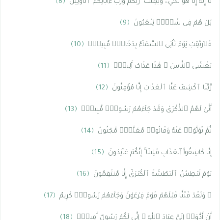
لَآ إِلَٰهَ إِلَّا هُوَ يُحْىِۦ وَيُمِيتُ ۖ رَبُّكُمْ وَرَبُّ ءَابَآئِكُمُ ٱلْأَوَّلِينَ
﴿8﴾
بَلْ هُمْ فِى شَكٍّۢ يَلْعَبُونَ
﴿9﴾
فَٱرْتَقِبْ يَوْمَ تَأْتِى ٱلسَّمَآءُ بِدُخَانٍۢ مُّبِينٍۢ
﴿10﴾
يَغْشَى ٱلنَّاسَ ۖ هَٰذَا عَذَابٌ أَلِيمٌۭ
﴿11﴾
رَّبَّنَا ٱكْشِفْ عَنَّا ٱلْعَذَابَ إِنَّا مُؤْمِنُونَ
﴿12﴾
أَنَّىٰ لَهُمُ ٱلذِّكْرَىٰ وَقَدْ جَآءَهُمْ رَسُولٌۭ مُّبِينٌۭ
﴿13﴾
ثُمَّ تَوَلَّوْا۟ عَنْهُ وَقَالُوا۟ مُعَلَّمٌۭ مَّجْنُونٌ
﴿14﴾
إِنَّا كَاشِفُوا۟ ٱلْعَذَابِ قَلِيلًا ۚ إِنَّكُمْ عَآئِدُونَ
﴿15﴾
يَوْمَ نَبْطِشُ ٱلْبَطْشَةَ ٱلْكُبْرَىٰٓ إِنَّا مُنتَقِمُونَ
﴿16﴾
۞ وَلَقَدْ فَتَنَّا قَبْلَهُمْ قَوْمَ فِرْعَوْنَ وَجَآءَهُمْ رَسُولٌۭ كَرِيمٌ
﴿17﴾
أَنْ أَدُّوٓا۟ إِلَىَّ عِبَادَ ٱللَّهِ ۖ إِنِّى لَكُمْ رَسُولٌ أَمِينٌۭ
﴿18﴾