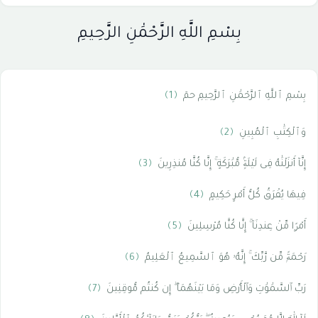
بِسْمِ اللَّهِ الرَّحْمَٰنِ الرَّحِيمِ
بِسْمِ ٱللَّهِ ٱلرَّحْمَٰنِ ٱلرَّحِيمِ حمٓ
﴿1﴾
وَٱلْكِتَٰبِ ٱلْمُبِينِ
﴿2﴾
إِنَّآ أَنزَلْنَٰهُ فِى لَيْلَةٍۢ مُّبَٰرَكَةٍ ۚ إِنَّا كُنَّا مُنذِرِينَ
﴿3﴾
فِيهَا يُفْرَقُ كُلُّ أَمْرٍ حَكِيمٍ
﴿4﴾
أَمْرًۭا مِّنْ عِندِنَآ ۚ إِنَّا كُنَّا مُرْسِلِينَ
﴿5﴾
رَحْمَةًۭ مِّن رَّبِّكَ ۚ إِنَّهُۥ هُوَ ٱلسَّمِيعُ ٱلْعَلِيمُ
﴿6﴾
رَبِّ ٱلسَّمَٰوَٰتِ وَٱلْأَرْضِ وَمَا بَيْنَهُمَآ ۖ إِن كُنتُم مُّوقِنِينَ
﴿7﴾