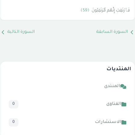
فَٱرْتَقِبْ إِنَّهُم مُّرْتَقِبُونَ
﴿59﴾
السورة السابقة
السورة التالية
المنتديات
المنتدى
الفتاوى
0
الاستشارات
0