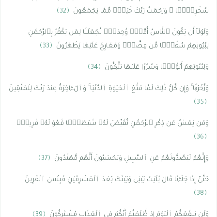
سُخْرِيًّۭا ۗ وَرَحْمَتُ رَبِّكَ خَيْرٌۭ مِّمَّا يَجْمَعُونَ
﴿32﴾
وَلَوْلَآ أَن يَكُونَ ٱلنَّاسُ أُمَّةًۭ وَٰحِدَةًۭ لَّجَعَلْنَا لِمَن يَكْفُرُ بِٱلرَّحْمَٰنِ
لِبُيُوتِهِمْ سُقُفًۭا مِّن فِضَّةٍۢ وَمَعَارِجَ عَلَيْهَا يَظْهَرُونَ
﴿33﴾
وَلِبُيُوتِهِمْ أَبْوَٰبًۭا وَسُرُرًا عَلَيْهَا يَتَّكِـُٔونَ
﴿34﴾
وَزُخْرُفًۭا ۚ وَإِن كُلُّ ذَٰلِكَ لَمَّا مَتَٰعُ ٱلْحَيَوٰةِ ٱلدُّنْيَا ۚ وَٱلْءَاخِرَةُ عِندَ رَبِّكَ لِلْمُتَّقِينَ
﴿35﴾
وَمَن يَعْشُ عَن ذِكْرِ ٱلرَّحْمَٰنِ نُقَيِّضْ لَهُۥ شَيْطَٰنًۭا فَهُوَ لَهُۥ قَرِينٌۭ
﴿36﴾
وَإِنَّهُمْ لَيَصُدُّونَهُمْ عَنِ ٱلسَّبِيلِ وَيَحْسَبُونَ أَنَّهُم مُّهْتَدُونَ
﴿37﴾
حَتَّىٰٓ إِذَا جَآءَنَا قَالَ يَٰلَيْتَ بَيْنِى وَبَيْنَكَ بُعْدَ ٱلْمَشْرِقَيْنِ فَبِئْسَ ٱلْقَرِينُ
﴿38﴾
وَلَن يَنفَعَكُمُ ٱلْيَوْمَ إِذ ظَّلَمْتُمْ أَنَّكُمْ فِى ٱلْعَذَابِ مُشْتَرِكُونَ
﴿39﴾