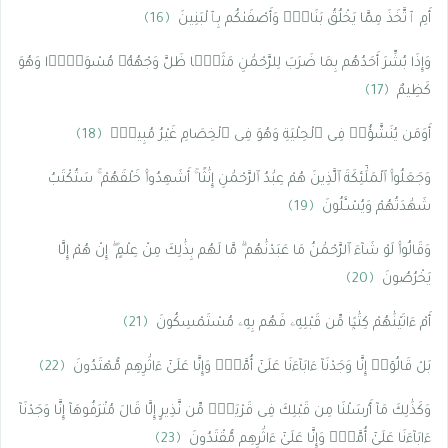
أَمِ ٱتَّخَذَ مِمَّا يَخْلُقُ بَنَاتٍۢ وَأَصْفَىٰكُم بِٱلْبَنِينَ
﴿16﴾
وَإِذَا بُشِّرَ أَحَدُهُم بِمَا ضَرَبَ لِلرَّحْمَٰنِ مَثَلًۭا ظَلَّ وَجْهُهُۥ مُسْوَدًّۭا وَهُوَ
كَظِيمٌ
﴿17﴾
أَوَمَن يُنَشَّؤُا۟ فِى ٱلْحِلْيَةِ وَهُوَ فِى ٱلْخِصَامِ غَيْرُ مُبِينٍۢ
﴿18﴾
وَجَعَلُوا۟ ٱلْمَلَٰٓئِكَةَ ٱلَّذِينَ هُمْ عِبَٰدُ ٱلرَّحْمَٰنِ إِنَٰثًا ۚ أَشَهِدُوا۟ خَلْقَهُمْ ۚ سَتُكْتَبُ
شَهَٰدَتُهُمْ وَيُسْـَٔلُونَ
﴿19﴾
وَقَالُوا۟ لَوْ شَآءَ ٱلرَّحْمَٰنُ مَا عَبَدْنَٰهُم ۗ مَّا لَهُم بِذَٰلِكَ مِنْ عِلْمٍ ۖ إِنْ هُمْ إِلَّا
يَخْرُصُونَ
﴿20﴾
أَمْ ءَاتَيْنَٰهُمْ كِتَٰبًۭا مِّن قَبْلِهِۦ فَهُم بِهِۦ مُسْتَمْسِكُونَ
﴿21﴾
بَلْ قَالُوٓا۟ إِنَّا وَجَدْنَآ ءَابَآءَنَا عَلَىٰٓ أُمَّةٍۢ وَإِنَّا عَلَىٰٓ ءَاثَٰرِهِم مُّهْتَدُونَ
﴿22﴾
وَكَذَٰلِكَ مَآ أَرْسَلْنَا مِن قَبْلِكَ فِى قَرْيَةٍۢ مِّن نَّذِيرٍ إِلَّا قَالَ مُتْرَفُوهَآ إِنَّا وَجَدْنَآ
ءَابَآءَنَا عَلَىٰٓ أُمَّةٍۢ وَإِنَّا عَلَىٰٓ ءَاثَٰرِهِم مُّقْتَدُونَ
﴿23﴾