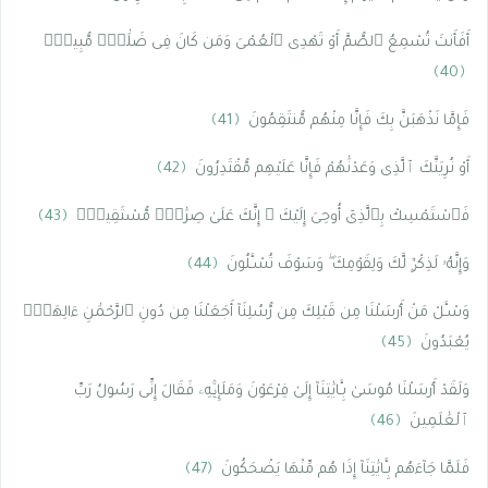
أَفَأَنتَ تُسْمِعُ ٱلصُّمَّ أَوْ تَهْدِى ٱلْعُمْىَ وَمَن كَانَ فِى ضَلَٰلٍۢ مُّبِينٍۢ
﴿40﴾
فَإِمَّا نَذْهَبَنَّ بِكَ فَإِنَّا مِنْهُم مُّنتَقِمُونَ
﴿41﴾
أَوْ نُرِيَنَّكَ ٱلَّذِى وَعَدْنَٰهُمْ فَإِنَّا عَلَيْهِم مُّقْتَدِرُونَ
﴿42﴾
فَٱسْتَمْسِكْ بِٱلَّذِىٓ أُوحِىَ إِلَيْكَ ۖ إِنَّكَ عَلَىٰ صِرَٰطٍۢ مُّسْتَقِيمٍۢ
﴿43﴾
وَإِنَّهُۥ لَذِكْرٌۭ لَّكَ وَلِقَوْمِكَ ۖ وَسَوْفَ تُسْـَٔلُونَ
﴿44﴾
وَسْـَٔلْ مَنْ أَرْسَلْنَا مِن قَبْلِكَ مِن رُّسُلِنَآ أَجَعَلْنَا مِن دُونِ ٱلرَّحْمَٰنِ ءَالِهَةًۭ
يُعْبَدُونَ
﴿45﴾
وَلَقَدْ أَرْسَلْنَا مُوسَىٰ بِـَٔايَٰتِنَآ إِلَىٰ فِرْعَوْنَ وَمَلَإِي۟هِۦ فَقَالَ إِنِّى رَسُولُ رَبِّ
ٱلْعَٰلَمِينَ
﴿46﴾
فَلَمَّا جَآءَهُم بِـَٔايَٰتِنَآ إِذَا هُم مِّنْهَا يَضْحَكُونَ
﴿47﴾