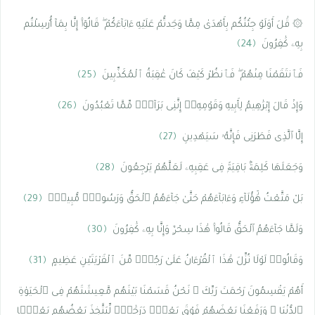
۞ قَٰلَ أَوَلَوْ جِئْتُكُم بِأَهْدَىٰ مِمَّا وَجَدتُّمْ عَلَيْهِ ءَابَآءَكُمْ ۖ قَالُوٓا۟ إِنَّا بِمَآ أُرْسِلْتُم
بِهِۦ كَٰفِرُونَ
﴿24﴾
فَٱنتَقَمْنَا مِنْهُمْ ۖ فَٱنظُرْ كَيْفَ كَانَ عَٰقِبَةُ ٱلْمُكَذِّبِينَ
﴿25﴾
وَإِذْ قَالَ إِبْرَٰهِيمُ لِأَبِيهِ وَقَوْمِهِۦٓ إِنَّنِى بَرَآءٌۭ مِّمَّا تَعْبُدُونَ
﴿26﴾
إِلَّا ٱلَّذِى فَطَرَنِى فَإِنَّهُۥ سَيَهْدِينِ
﴿27﴾
وَجَعَلَهَا كَلِمَةًۢ بَاقِيَةًۭ فِى عَقِبِهِۦ لَعَلَّهُمْ يَرْجِعُونَ
﴿28﴾
بَلْ مَتَّعْتُ هَٰٓؤُلَآءِ وَءَابَآءَهُمْ حَتَّىٰ جَآءَهُمُ ٱلْحَقُّ وَرَسُولٌۭ مُّبِينٌۭ
﴿29﴾
وَلَمَّا جَآءَهُمُ ٱلْحَقُّ قَالُوا۟ هَٰذَا سِحْرٌۭ وَإِنَّا بِهِۦ كَٰفِرُونَ
﴿30﴾
وَقَالُوا۟ لَوْلَا نُزِّلَ هَٰذَا ٱلْقُرْءَانُ عَلَىٰ رَجُلٍۢ مِّنَ ٱلْقَرْيَتَيْنِ عَظِيمٍ
﴿31﴾
أَهُمْ يَقْسِمُونَ رَحْمَتَ رَبِّكَ ۚ نَحْنُ قَسَمْنَا بَيْنَهُم مَّعِيشَتَهُمْ فِى ٱلْحَيَوٰةِ
ٱلدُّنْيَا ۚ وَرَفَعْنَا بَعْضَهُمْ فَوْقَ بَعْضٍۢ دَرَجَٰتٍۢ لِّيَتَّخِذَ بَعْضُهُم بَعْضًۭا