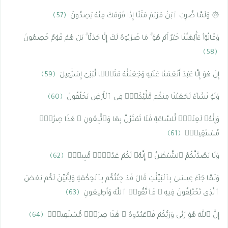
۞ وَلَمَّا ضُرِبَ ٱبْنُ مَرْيَمَ مَثَلًا إِذَا قَوْمُكَ مِنْهُ يَصِدُّونَ
﴿57﴾
وَقَالُوٓا۟ ءَأَٰلِهَتُنَا خَيْرٌ أَمْ هُوَ ۚ مَا ضَرَبُوهُ لَكَ إِلَّا جَدَلًۢا ۚ بَلْ هُمْ قَوْمٌ خَصِمُونَ
﴿58﴾
إِنْ هُوَ إِلَّا عَبْدٌ أَنْعَمْنَا عَلَيْهِ وَجَعَلْنَٰهُ مَثَلًۭا لِّبَنِىٓ إِسْرَٰٓءِيلَ
﴿59﴾
وَلَوْ نَشَآءُ لَجَعَلْنَا مِنكُم مَّلَٰٓئِكَةًۭ فِى ٱلْأَرْضِ يَخْلُفُونَ
﴿60﴾
وَإِنَّهُۥ لَعِلْمٌۭ لِّلسَّاعَةِ فَلَا تَمْتَرُنَّ بِهَا وَٱتَّبِعُونِ ۚ هَٰذَا صِرَٰطٌۭ
مُّسْتَقِيمٌۭ
﴿61﴾
وَلَا يَصُدَّنَّكُمُ ٱلشَّيْطَٰنُ ۖ إِنَّهُۥ لَكُمْ عَدُوٌّۭ مُّبِينٌۭ
﴿62﴾
وَلَمَّا جَآءَ عِيسَىٰ بِٱلْبَيِّنَٰتِ قَالَ قَدْ جِئْتُكُم بِٱلْحِكْمَةِ وَلِأُبَيِّنَ لَكُم بَعْضَ
ٱلَّذِى تَخْتَلِفُونَ فِيهِ ۖ فَٱتَّقُوا۟ ٱللَّهَ وَأَطِيعُونِ
﴿63﴾
إِنَّ ٱللَّهَ هُوَ رَبِّى وَرَبُّكُمْ فَٱعْبُدُوهُ ۚ هَٰذَا صِرَٰطٌۭ مُّسْتَقِيمٌۭ
﴿64﴾