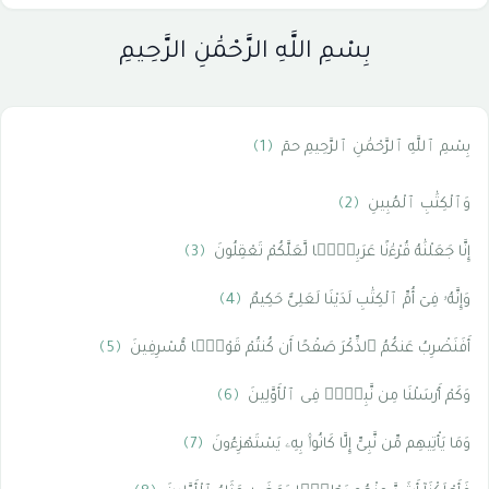
بِسْمِ اللَّهِ الرَّحْمَٰنِ الرَّحِيمِ
بِسْمِ ٱللَّهِ ٱلرَّحْمَٰنِ ٱلرَّحِيمِ حمٓ
﴿1﴾
وَٱلْكِتَٰبِ ٱلْمُبِينِ
﴿2﴾
إِنَّا جَعَلْنَٰهُ قُرْءَٰنًا عَرَبِيًّۭا لَّعَلَّكُمْ تَعْقِلُونَ
﴿3﴾
وَإِنَّهُۥ فِىٓ أُمِّ ٱلْكِتَٰبِ لَدَيْنَا لَعَلِىٌّ حَكِيمٌ
﴿4﴾
أَفَنَضْرِبُ عَنكُمُ ٱلذِّكْرَ صَفْحًا أَن كُنتُمْ قَوْمًۭا مُّسْرِفِينَ
﴿5﴾
وَكَمْ أَرْسَلْنَا مِن نَّبِىٍّۢ فِى ٱلْأَوَّلِينَ
﴿6﴾
وَمَا يَأْتِيهِم مِّن نَّبِىٍّ إِلَّا كَانُوا۟ بِهِۦ يَسْتَهْزِءُونَ
﴿7﴾