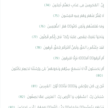
إِنَّ ٱلْمُجْرِمِينَ فِى عَذَابِ جَهَنَّمَ خَٰلِدُونَ
﴿74﴾
لَا يُفَتَّرُ عَنْهُمْ وَهُمْ فِيهِ مُبْلِسُونَ
﴿75﴾
وَمَا ظَلَمْنَٰهُمْ وَلَٰكِن كَانُوا۟ هُمُ ٱلظَّٰلِمِينَ
﴿76﴾
وَنَادَوْا۟ يَٰمَٰلِكُ لِيَقْضِ عَلَيْنَا رَبُّكَ ۖ قَالَ إِنَّكُم مَّٰكِثُونَ
﴿77﴾
لَقَدْ جِئْنَٰكُم بِٱلْحَقِّ وَلَٰكِنَّ أَكْثَرَكُمْ لِلْحَقِّ كَٰرِهُونَ
﴿78﴾
أَمْ أَبْرَمُوٓا۟ أَمْرًۭا فَإِنَّا مُبْرِمُونَ
﴿79﴾
أَمْ يَحْسَبُونَ أَنَّا لَا نَسْمَعُ سِرَّهُمْ وَنَجْوَىٰهُم ۚ بَلَىٰ وَرُسُلُنَا لَدَيْهِمْ يَكْتُبُونَ
﴿80﴾
قُلْ إِن كَانَ لِلرَّحْمَٰنِ وَلَدٌۭ فَأَنَا۠ أَوَّلُ ٱلْعَٰبِدِينَ
﴿81﴾
سُبْحَٰنَ رَبِّ ٱلسَّمَٰوَٰتِ وَٱلْأَرْضِ رَبِّ ٱلْعَرْشِ عَمَّا يَصِفُونَ
﴿82﴾
فَذَرْهُمْ يَخُوضُوا۟ وَيَلْعَبُوا۟ حَتَّىٰ يُلَٰقُوا۟ يَوْمَهُمُ ٱلَّذِى يُوعَدُونَ
﴿83﴾