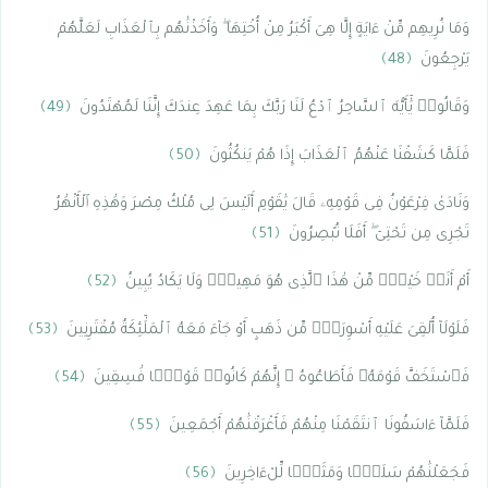
وَمَا نُرِيهِم مِّنْ ءَايَةٍ إِلَّا هِىَ أَكْبَرُ مِنْ أُخْتِهَا ۖ وَأَخَذْنَٰهُم بِٱلْعَذَابِ لَعَلَّهُمْ
يَرْجِعُونَ
﴿48﴾
وَقَالُوا۟ يَٰٓأَيُّهَ ٱلسَّاحِرُ ٱدْعُ لَنَا رَبَّكَ بِمَا عَهِدَ عِندَكَ إِنَّنَا لَمُهْتَدُونَ
﴿49﴾
فَلَمَّا كَشَفْنَا عَنْهُمُ ٱلْعَذَابَ إِذَا هُمْ يَنكُثُونَ
﴿50﴾
وَنَادَىٰ فِرْعَوْنُ فِى قَوْمِهِۦ قَالَ يَٰقَوْمِ أَلَيْسَ لِى مُلْكُ مِصْرَ وَهَٰذِهِ ٱلْأَنْهَٰرُ
تَجْرِى مِن تَحْتِىٓ ۖ أَفَلَا تُبْصِرُونَ
﴿51﴾
أَمْ أَنَا۠ خَيْرٌۭ مِّنْ هَٰذَا ٱلَّذِى هُوَ مَهِينٌۭ وَلَا يَكَادُ يُبِينُ
﴿52﴾
فَلَوْلَآ أُلْقِىَ عَلَيْهِ أَسْوِرَةٌۭ مِّن ذَهَبٍ أَوْ جَآءَ مَعَهُ ٱلْمَلَٰٓئِكَةُ مُقْتَرِنِينَ
﴿53﴾
فَٱسْتَخَفَّ قَوْمَهُۥ فَأَطَاعُوهُ ۚ إِنَّهُمْ كَانُوا۟ قَوْمًۭا فَٰسِقِينَ
﴿54﴾
فَلَمَّآ ءَاسَفُونَا ٱنتَقَمْنَا مِنْهُمْ فَأَغْرَقْنَٰهُمْ أَجْمَعِينَ
﴿55﴾
فَجَعَلْنَٰهُمْ سَلَفًۭا وَمَثَلًۭا لِّلْءَاخِرِينَ
﴿56﴾