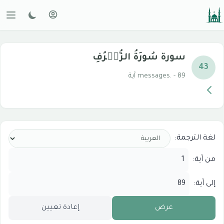
سورة سُورَةُ الزُّخۡرُفِ
43
messages. - 89 آية
لغة الترجمة:
من آية:
إلى آية:
عرض
إعادة تعيين