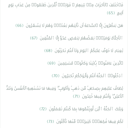
فَٱخْتَلَفَ ٱلْأَحْزَابُ مِنۢ بَيْنِهِمْ ۖ فَوَيْلٌۭ لِّلَّذِينَ ظَلَمُوا۟ مِنْ عَذَابِ يَوْمٍ
أَلِيمٍ
﴿65﴾
هَلْ يَنظُرُونَ إِلَّا ٱلسَّاعَةَ أَن تَأْتِيَهُم بَغْتَةًۭ وَهُمْ لَا يَشْعُرُونَ
﴿66﴾
ٱلْأَخِلَّآءُ يَوْمَئِذٍۭ بَعْضُهُمْ لِبَعْضٍ عَدُوٌّ إِلَّا ٱلْمُتَّقِينَ
﴿67﴾
يَٰعِبَادِ لَا خَوْفٌ عَلَيْكُمُ ٱلْيَوْمَ وَلَآ أَنتُمْ تَحْزَنُونَ
﴿68﴾
ٱلَّذِينَ ءَامَنُوا۟ بِـَٔايَٰتِنَا وَكَانُوا۟ مُسْلِمِينَ
﴿69﴾
ٱدْخُلُوا۟ ٱلْجَنَّةَ أَنتُمْ وَأَزْوَٰجُكُمْ تُحْبَرُونَ
﴿70﴾
يُطَافُ عَلَيْهِم بِصِحَافٍۢ مِّن ذَهَبٍۢ وَأَكْوَابٍۢ ۖ وَفِيهَا مَا تَشْتَهِيهِ ٱلْأَنفُسُ وَتَلَذُّ
ٱلْأَعْيُنُ ۖ وَأَنتُمْ فِيهَا خَٰلِدُونَ
﴿71﴾
وَتِلْكَ ٱلْجَنَّةُ ٱلَّتِىٓ أُورِثْتُمُوهَا بِمَا كُنتُمْ تَعْمَلُونَ
﴿72﴾
لَكُمْ فِيهَا فَٰكِهَةٌۭ كَثِيرَةٌۭ مِّنْهَا تَأْكُلُونَ
﴿73﴾