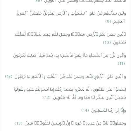
فَأَهْلَكْنَآ أَشَدَّ مِنْهُم بَطْشًۭا وَمَضَىٰ مَثَلُ ٱلْأَوَّلِينَ
﴿8﴾
وَلَئِن سَأَلْتَهُم مَّنْ خَلَقَ ٱلسَّمَٰوَٰتِ وَٱلْأَرْضَ لَيَقُولُنَّ خَلَقَهُنَّ ٱلْعَزِيزُ
ٱلْعَلِيمُ
﴿9﴾
ٱلَّذِى جَعَلَ لَكُمُ ٱلْأَرْضَ مَهْدًۭا وَجَعَلَ لَكُمْ فِيهَا سُبُلًۭا لَّعَلَّكُمْ
تَهْتَدُونَ
﴿10﴾
وَٱلَّذِى نَزَّلَ مِنَ ٱلسَّمَآءِ مَآءًۢ بِقَدَرٍۢ فَأَنشَرْنَا بِهِۦ بَلْدَةًۭ مَّيْتًۭا ۚ كَذَٰلِكَ تُخْرَجُونَ
﴿11﴾
وَٱلَّذِى خَلَقَ ٱلْأَزْوَٰجَ كُلَّهَا وَجَعَلَ لَكُم مِّنَ ٱلْفُلْكِ وَٱلْأَنْعَٰمِ مَا تَرْكَبُونَ
﴿12﴾
لِتَسْتَوُۥا۟ عَلَىٰ ظُهُورِهِۦ ثُمَّ تَذْكُرُوا۟ نِعْمَةَ رَبِّكُمْ إِذَا ٱسْتَوَيْتُمْ عَلَيْهِ وَتَقُولُوا۟
سُبْحَٰنَ ٱلَّذِى سَخَّرَ لَنَا هَٰذَا وَمَا كُنَّا لَهُۥ مُقْرِنِينَ
﴿13﴾
وَإِنَّآ إِلَىٰ رَبِّنَا لَمُنقَلِبُونَ
﴿14﴾
وَجَعَلُوا۟ لَهُۥ مِنْ عِبَادِهِۦ جُزْءًا ۚ إِنَّ ٱلْإِنسَٰنَ لَكَفُورٌۭ مُّبِينٌ
﴿15﴾