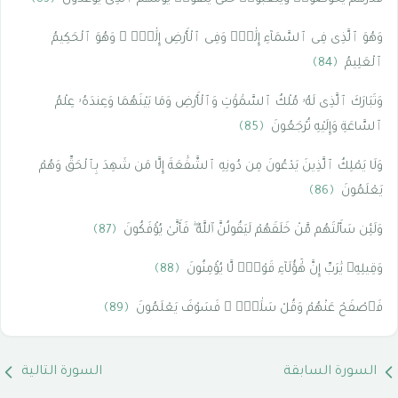
وَهُوَ ٱلَّذِى فِى ٱلسَّمَآءِ إِلَٰهٌۭ وَفِى ٱلْأَرْضِ إِلَٰهٌۭ ۚ وَهُوَ ٱلْحَكِيمُ
ٱلْعَلِيمُ
﴿84﴾
وَتَبَارَكَ ٱلَّذِى لَهُۥ مُلْكُ ٱلسَّمَٰوَٰتِ وَٱلْأَرْضِ وَمَا بَيْنَهُمَا وَعِندَهُۥ عِلْمُ
ٱلسَّاعَةِ وَإِلَيْهِ تُرْجَعُونَ
﴿85﴾
وَلَا يَمْلِكُ ٱلَّذِينَ يَدْعُونَ مِن دُونِهِ ٱلشَّفَٰعَةَ إِلَّا مَن شَهِدَ بِٱلْحَقِّ وَهُمْ
يَعْلَمُونَ
﴿86﴾
وَلَئِن سَأَلْتَهُم مَّنْ خَلَقَهُمْ لَيَقُولُنَّ ٱللَّهُ ۖ فَأَنَّىٰ يُؤْفَكُونَ
﴿87﴾
وَقِيلِهِۦ يَٰرَبِّ إِنَّ هَٰٓؤُلَآءِ قَوْمٌۭ لَّا يُؤْمِنُونَ
﴿88﴾
فَٱصْفَحْ عَنْهُمْ وَقُلْ سَلَٰمٌۭ ۚ فَسَوْفَ يَعْلَمُونَ
﴿89﴾
السورة السابقة
السورة التالية