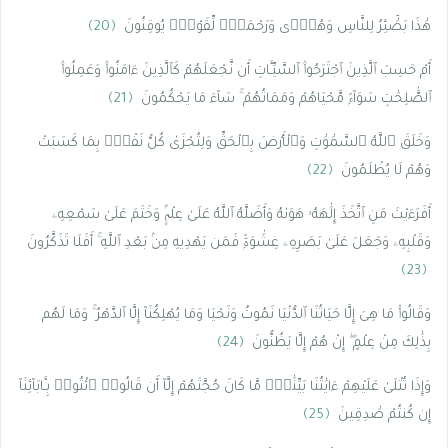
هَٰذَا بَصَٰٓئِرُ لِلنَّاسِ وَهُدًۭى وَرَحْمَةٌۭ لِّقَوْمٍۢ يُوقِنُونَ
﴿20﴾
أَمْ حَسِبَ ٱلَّذِينَ ٱجْتَرَحُوا۟ ٱلسَّيِّـَٔاتِ أَن نَّجْعَلَهُمْ كَٱلَّذِينَ ءَامَنُوا۟ وَعَمِلُوا۟
ٱلصَّٰلِحَٰتِ سَوَآءًۭ مَّحْيَاهُمْ وَمَمَاتُهُمْ ۚ سَآءَ مَا يَحْكُمُونَ
﴿21﴾
وَخَلَقَ ٱللَّهُ ٱلسَّمَٰوَٰتِ وَٱلْأَرْضَ بِٱلْحَقِّ وَلِتُجْزَىٰ كُلُّ نَفْسٍۭ بِمَا كَسَبَتْ
وَهُمْ لَا يُظْلَمُونَ
﴿22﴾
أَفَرَءَيْتَ مَنِ ٱتَّخَذَ إِلَٰهَهُۥ هَوَىٰهُ وَأَضَلَّهُ ٱللَّهُ عَلَىٰ عِلْمٍۢ وَخَتَمَ عَلَىٰ سَمْعِهِۦ
وَقَلْبِهِۦ وَجَعَلَ عَلَىٰ بَصَرِهِۦ غِشَٰوَةًۭ فَمَن يَهْدِيهِ مِنۢ بَعْدِ ٱللَّهِ ۚ أَفَلَا تَذَكَّرُونَ
﴿23﴾
وَقَالُوا۟ مَا هِىَ إِلَّا حَيَاتُنَا ٱلدُّنْيَا نَمُوتُ وَنَحْيَا وَمَا يُهْلِكُنَآ إِلَّا ٱلدَّهْرُ ۚ وَمَا لَهُم
بِذَٰلِكَ مِنْ عِلْمٍ ۖ إِنْ هُمْ إِلَّا يَظُنُّونَ
﴿24﴾
وَإِذَا تُتْلَىٰ عَلَيْهِمْ ءَايَٰتُنَا بَيِّنَٰتٍۢ مَّا كَانَ حُجَّتَهُمْ إِلَّآ أَن قَالُوا۟ ٱئْتُوا۟ بِـَٔابَآئِنَآ
إِن كُنتُمْ صَٰدِقِينَ
﴿25﴾