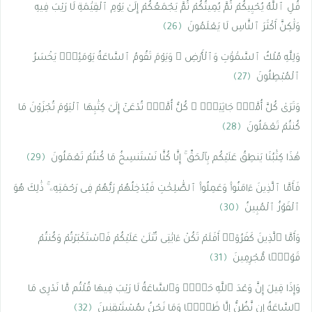
قُلِ ٱللَّهُ يُحْيِيكُمْ ثُمَّ يُمِيتُكُمْ ثُمَّ يَجْمَعُكُمْ إِلَىٰ يَوْمِ ٱلْقِيَٰمَةِ لَا رَيْبَ فِيهِ
وَلَٰكِنَّ أَكْثَرَ ٱلنَّاسِ لَا يَعْلَمُونَ
﴿26﴾
وَلِلَّهِ مُلْكُ ٱلسَّمَٰوَٰتِ وَٱلْأَرْضِ ۚ وَيَوْمَ تَقُومُ ٱلسَّاعَةُ يَوْمَئِذٍۢ يَخْسَرُ
ٱلْمُبْطِلُونَ
﴿27﴾
وَتَرَىٰ كُلَّ أُمَّةٍۢ جَاثِيَةًۭ ۚ كُلُّ أُمَّةٍۢ تُدْعَىٰٓ إِلَىٰ كِتَٰبِهَا ٱلْيَوْمَ تُجْزَوْنَ مَا
كُنتُمْ تَعْمَلُونَ
﴿28﴾
هَٰذَا كِتَٰبُنَا يَنطِقُ عَلَيْكُم بِٱلْحَقِّ ۚ إِنَّا كُنَّا نَسْتَنسِخُ مَا كُنتُمْ تَعْمَلُونَ
﴿29﴾
فَأَمَّا ٱلَّذِينَ ءَامَنُوا۟ وَعَمِلُوا۟ ٱلصَّٰلِحَٰتِ فَيُدْخِلُهُمْ رَبُّهُمْ فِى رَحْمَتِهِۦ ۚ ذَٰلِكَ هُوَ
ٱلْفَوْزُ ٱلْمُبِينُ
﴿30﴾
وَأَمَّا ٱلَّذِينَ كَفَرُوٓا۟ أَفَلَمْ تَكُنْ ءَايَٰتِى تُتْلَىٰ عَلَيْكُمْ فَٱسْتَكْبَرْتُمْ وَكُنتُمْ
قَوْمًۭا مُّجْرِمِينَ
﴿31﴾
وَإِذَا قِيلَ إِنَّ وَعْدَ ٱللَّهِ حَقٌّۭ وَٱلسَّاعَةُ لَا رَيْبَ فِيهَا قُلْتُم مَّا نَدْرِى مَا
ٱلسَّاعَةُ إِن نَّظُنُّ إِلَّا ظَنًّۭا وَمَا نَحْنُ بِمُسْتَيْقِنِينَ
﴿32﴾