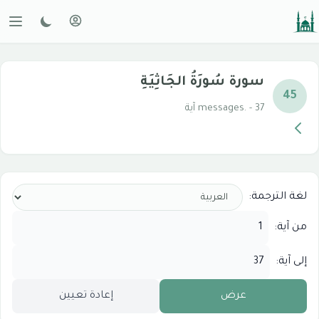
سورة سُورَةُ الجَاثِيَةِ
45
messages. - 37 آية
لغة الترجمة:
من آية:
إلى آية:
عرض
إعادة تعيين