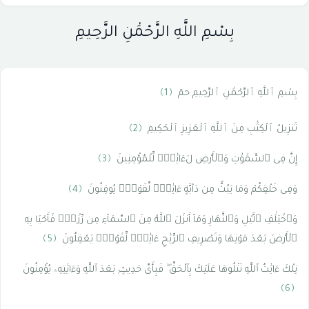
بِسْمِ اللَّهِ الرَّحْمَٰنِ الرَّحِيمِ
بِسْمِ ٱللَّهِ ٱلرَّحْمَٰنِ ٱلرَّحِيمِ حمٓ
﴿1﴾
تَنزِيلُ ٱلْكِتَٰبِ مِنَ ٱللَّهِ ٱلْعَزِيزِ ٱلْحَكِيمِ
﴿2﴾
إِنَّ فِى ٱلسَّمَٰوَٰتِ وَٱلْأَرْضِ لَءَايَٰتٍۢ لِّلْمُؤْمِنِينَ
﴿3﴾
وَفِى خَلْقِكُمْ وَمَا يَبُثُّ مِن دَآبَّةٍ ءَايَٰتٌۭ لِّقَوْمٍۢ يُوقِنُونَ
﴿4﴾
وَٱخْتِلَٰفِ ٱلَّيْلِ وَٱلنَّهَارِ وَمَآ أَنزَلَ ٱللَّهُ مِنَ ٱلسَّمَآءِ مِن رِّزْقٍۢ فَأَحْيَا بِهِ
ٱلْأَرْضَ بَعْدَ مَوْتِهَا وَتَصْرِيفِ ٱلرِّيَٰحِ ءَايَٰتٌۭ لِّقَوْمٍۢ يَعْقِلُونَ
﴿5﴾
تِلْكَ ءَايَٰتُ ٱللَّهِ نَتْلُوهَا عَلَيْكَ بِٱلْحَقِّ ۖ فَبِأَىِّ حَدِيثٍۭ بَعْدَ ٱللَّهِ وَءَايَٰتِهِۦ يُؤْمِنُونَ
﴿6﴾