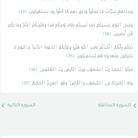
وَبَدَا لَهُمْ سَيِّـَٔاتُ مَا عَمِلُوا۟ وَحَاقَ بِهِم مَّا كَانُوا۟ بِهِۦ يَسْتَهْزِءُونَ
﴿33﴾
وَقِيلَ ٱلْيَوْمَ نَنسَىٰكُمْ كَمَا نَسِيتُمْ لِقَآءَ يَوْمِكُمْ هَٰذَا وَمَأْوَىٰكُمُ ٱلنَّارُ وَمَا لَكُم
مِّن نَّٰصِرِينَ
﴿34﴾
ذَٰلِكُم بِأَنَّكُمُ ٱتَّخَذْتُمْ ءَايَٰتِ ٱللَّهِ هُزُوًۭا وَغَرَّتْكُمُ ٱلْحَيَوٰةُ ٱلدُّنْيَا ۚ فَٱلْيَوْمَ لَا
يُخْرَجُونَ مِنْهَا وَلَا هُمْ يُسْتَعْتَبُونَ
﴿35﴾
فَلِلَّهِ ٱلْحَمْدُ رَبِّ ٱلسَّمَٰوَٰتِ وَرَبِّ ٱلْأَرْضِ رَبِّ ٱلْعَٰلَمِينَ
﴿36﴾
وَلَهُ ٱلْكِبْرِيَآءُ فِى ٱلسَّمَٰوَٰتِ وَٱلْأَرْضِ ۖ وَهُوَ ٱلْعَزِيزُ ٱلْحَكِيمُ
﴿37﴾
السورة السابقة
السورة التالية