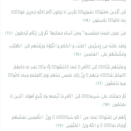
قُل لِّلَّذِينَ ءَامَنُوا۟ يَغْفِرُوا۟ لِلَّذِينَ لَا يَرْجُونَ أَيَّامَ ٱللَّهِ لِيَجْزِىَ قَوْمًۢا
بِمَا كَانُوا۟ يَكْسِبُونَ
﴿14﴾
مَنْ عَمِلَ صَٰلِحًۭا فَلِنَفْسِهِۦ ۖ وَمَنْ أَسَآءَ فَعَلَيْهَا ۖ ثُمَّ إِلَىٰ رَبِّكُمْ تُرْجَعُونَ
﴿15﴾
وَلَقَدْ ءَاتَيْنَا بَنِىٓ إِسْرَٰٓءِيلَ ٱلْكِتَٰبَ وَٱلْحُكْمَ وَٱلنُّبُوَّةَ وَرَزَقْنَٰهُم مِّنَ ٱلطَّيِّبَٰتِ
وَفَضَّلْنَٰهُمْ عَلَى ٱلْعَٰلَمِينَ
﴿16﴾
وَءَاتَيْنَٰهُم بَيِّنَٰتٍۢ مِّنَ ٱلْأَمْرِ ۖ فَمَا ٱخْتَلَفُوٓا۟ إِلَّا مِنۢ بَعْدِ مَا جَآءَهُمُ
ٱلْعِلْمُ بَغْيًۢا بَيْنَهُمْ ۚ إِنَّ رَبَّكَ يَقْضِى بَيْنَهُمْ يَوْمَ ٱلْقِيَٰمَةِ فِيمَا كَانُوا۟
فِيهِ يَخْتَلِفُونَ
﴿17﴾
ثُمَّ جَعَلْنَٰكَ عَلَىٰ شَرِيعَةٍۢ مِّنَ ٱلْأَمْرِ فَٱتَّبِعْهَا وَلَا تَتَّبِعْ أَهْوَآءَ ٱلَّذِينَ لَا
يَعْلَمُونَ
﴿18﴾
إِنَّهُمْ لَن يُغْنُوا۟ عَنكَ مِنَ ٱللَّهِ شَيْـًۭٔا ۚ وَإِنَّ ٱلظَّٰلِمِينَ بَعْضُهُمْ
أَوْلِيَآءُ بَعْضٍۢ ۖ وَٱللَّهُ وَلِىُّ ٱلْمُتَّقِينَ
﴿19﴾