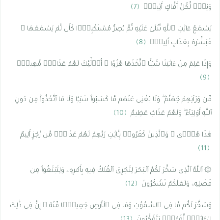
وَيْلٌۭ لِّكُلِّ أَفَّاكٍ أَثِيمٍۢ
﴿7﴾
يَسْمَعُ ءَايَٰتِ ٱللَّهِ تُتْلَىٰ عَلَيْهِ ثُمَّ يُصِرُّ مُسْتَكْبِرًۭا كَأَن لَّمْ يَسْمَعْهَا ۖ
فَبَشِّرْهُ بِعَذَابٍ أَلِيمٍۢ
﴿8﴾
وَإِذَا عَلِمَ مِنْ ءَايَٰتِنَا شَيْـًٔا ٱتَّخَذَهَا هُزُوًا ۚ أُو۟لَٰٓئِكَ لَهُمْ عَذَابٌۭ مُّهِينٌۭ
﴿9﴾
مِّن وَرَآئِهِمْ جَهَنَّمُ ۖ وَلَا يُغْنِى عَنْهُم مَّا كَسَبُوا۟ شَيْـًۭٔا وَلَا مَا ٱتَّخَذُوا۟ مِن دُونِ
ٱللَّهِ أَوْلِيَآءَ ۖ وَلَهُمْ عَذَابٌ عَظِيمٌ
﴿10﴾
هَٰذَا هُدًۭى ۖ وَٱلَّذِينَ كَفَرُوا۟ بِـَٔايَٰتِ رَبِّهِمْ لَهُمْ عَذَابٌۭ مِّن رِّجْزٍ أَلِيمٌ
﴿11﴾
۞ ٱللَّهُ ٱلَّذِى سَخَّرَ لَكُمُ ٱلْبَحْرَ لِتَجْرِىَ ٱلْفُلْكُ فِيهِ بِأَمْرِهِۦ وَلِتَبْتَغُوا۟ مِن
فَضْلِهِۦ وَلَعَلَّكُمْ تَشْكُرُونَ
﴿12﴾
وَسَخَّرَ لَكُم مَّا فِى ٱلسَّمَٰوَٰتِ وَمَا فِى ٱلْأَرْضِ جَمِيعًۭا مِّنْهُ ۚ إِنَّ فِى ذَٰلِكَ
لَءَايَٰتٍۢ لِّقَوْمٍۢ يَتَفَكَّرُونَ
﴿13﴾