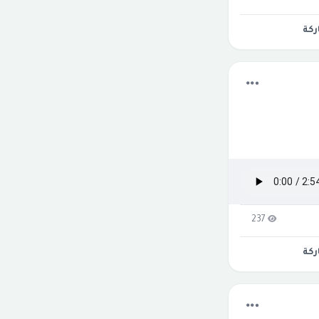
كة
237
كة