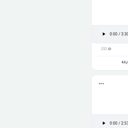
232
كة