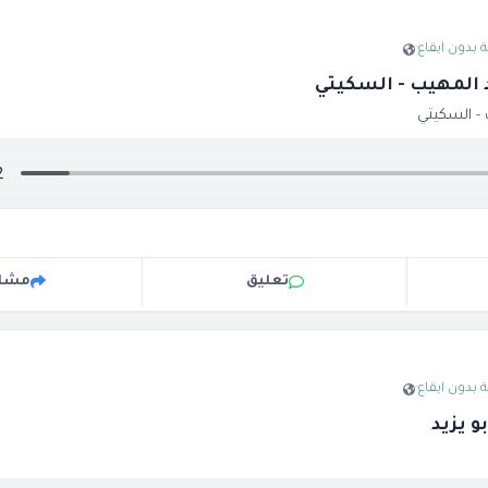
 بدون ايقاع
·
 المهيب - السكيتي
- السكيتي
تعليق
مشار
 بدون ايقاع
·
و يزيد