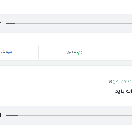
تعليق
مشار
 بدون ايقاع
·
بو يزيد