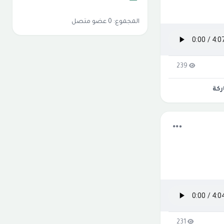
المجموع: 0 عضو متصل
239
كة
231