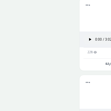
228
كة