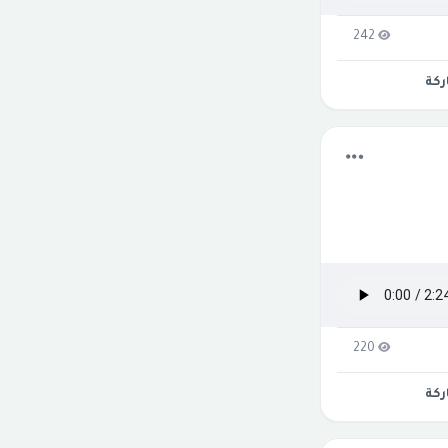
242
كة
220
كة