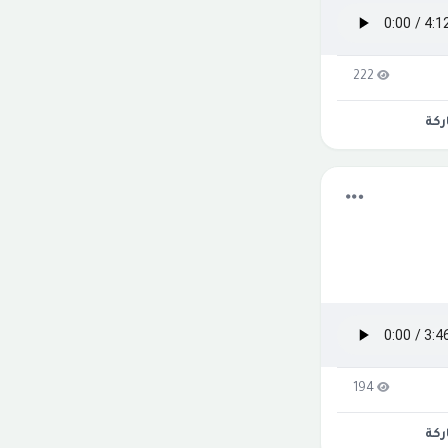
222
كة
194
كة