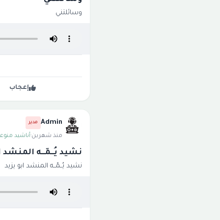
وسائلتني
إعجاب
Admin
مدير
منذ شهرين
·
أناشيد منوعة
نشيد يُــمّــه المنشد ا
نشيد يُــمّــه المنشد ابو يزيد