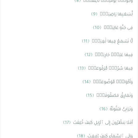
وُجُوهٌۭ يَوْمَئِذٍۢ نَّاعِمَةٌۭ
﴿8﴾
لِّسَعْيِهَا رَاضِيَةٌۭ
﴿9﴾
فِى جَنَّةٍ عَالِيَةٍۢ
﴿10﴾
لَّا تَسْمَعُ فِيهَا لَٰغِيَةًۭ
﴿11﴾
فِيهَا عَيْنٌۭ جَارِيَةٌۭ
﴿12﴾
فِيهَا سُرُرٌۭ مَّرْفُوعَةٌۭ
﴿13﴾
وَأَكْوَابٌۭ مَّوْضُوعَةٌۭ
﴿14﴾
وَنَمَارِقُ مَصْفُوفَةٌۭ
﴿15﴾
وَزَرَابِىُّ مَبْثُوثَةٌ
﴿16﴾
أَفَلَا يَنظُرُونَ إِلَى ٱلْإِبِلِ كَيْفَ خُلِقَتْ
﴿17﴾
وَإِلَى ٱلسَّمَآءِ كَيْفَ رُفِعَتْ
﴿18﴾