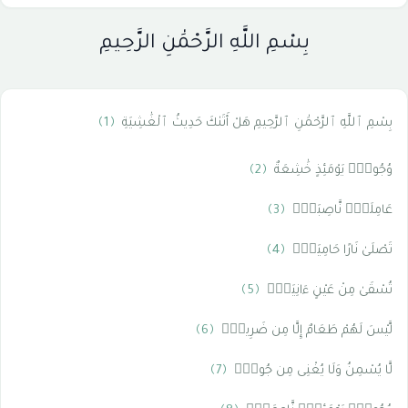
بِسْمِ اللَّهِ الرَّحْمَٰنِ الرَّحِيمِ
بِسْمِ ٱللَّهِ ٱلرَّحْمَٰنِ ٱلرَّحِيمِ هَلْ أَتَىٰكَ حَدِيثُ ٱلْغَٰشِيَةِ
﴿1﴾
وُجُوهٌۭ يَوْمَئِذٍ خَٰشِعَةٌ
﴿2﴾
عَامِلَةٌۭ نَّاصِبَةٌۭ
﴿3﴾
تَصْلَىٰ نَارًا حَامِيَةًۭ
﴿4﴾
تُسْقَىٰ مِنْ عَيْنٍ ءَانِيَةٍۢ
﴿5﴾
لَّيْسَ لَهُمْ طَعَامٌ إِلَّا مِن ضَرِيعٍۢ
﴿6﴾
لَّا يُسْمِنُ وَلَا يُغْنِى مِن جُوعٍۢ
﴿7﴾