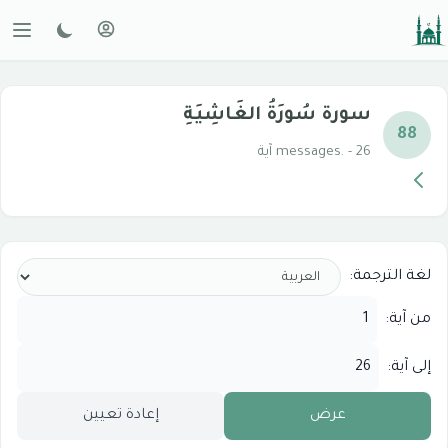
سورة سُورَةُ الغَاشِيَةِ
88
messages. - 26 آية
لغة الترجمة:
من آية:
إلى آية:
عرض
إعادة تعيين