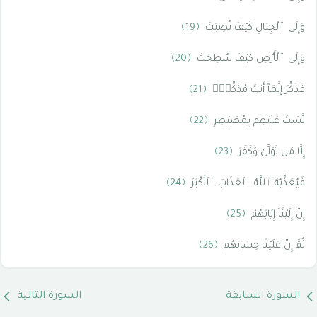
وَإِلَى ٱلْجِبَالِ كَيْفَ نُصِبَتْ
﴿19﴾
وَإِلَى ٱلْأَرْضِ كَيْفَ سُطِحَتْ
﴿20﴾
فَذَكِّرْ إِنَّمَآ أَنتَ مُذَكِّرٌۭ
﴿21﴾
لَّسْتَ عَلَيْهِم بِمُصَيْطِرٍ
﴿22﴾
إِلَّا مَن تَوَلَّىٰ وَكَفَرَ
﴿23﴾
فَيُعَذِّبُهُ ٱللَّهُ ٱلْعَذَابَ ٱلْأَكْبَرَ
﴿24﴾
إِنَّ إِلَيْنَآ إِيَابَهُمْ
﴿25﴾
ثُمَّ إِنَّ عَلَيْنَا حِسَابَهُم
﴿26﴾
السورة السابقة
السورة التالية