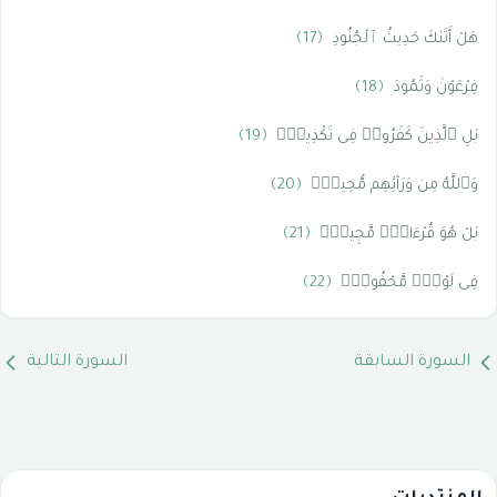
هَلْ أَتَىٰكَ حَدِيثُ ٱلْجُنُودِ
﴿17﴾
فِرْعَوْنَ وَثَمُودَ
﴿18﴾
بَلِ ٱلَّذِينَ كَفَرُوا۟ فِى تَكْذِيبٍۢ
﴿19﴾
وَٱللَّهُ مِن وَرَآئِهِم مُّحِيطٌۢ
﴿20﴾
بَلْ هُوَ قُرْءَانٌۭ مَّجِيدٌۭ
﴿21﴾
فِى لَوْحٍۢ مَّحْفُوظٍۭ
﴿22﴾
السورة السابقة
السورة التالية