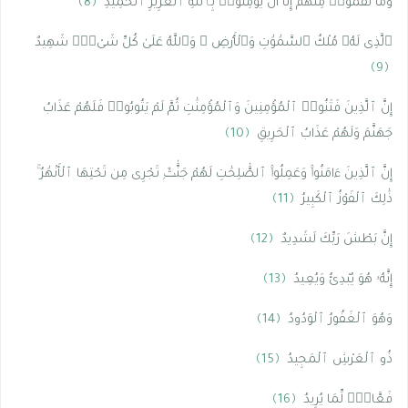
وَمَا نَقَمُوا۟ مِنْهُمْ إِلَّآ أَن يُؤْمِنُوا۟ بِٱللَّهِ ٱلْعَزِيزِ ٱلْحَمِيدِ
﴿8﴾
ٱلَّذِى لَهُۥ مُلْكُ ٱلسَّمَٰوَٰتِ وَٱلْأَرْضِ ۚ وَٱللَّهُ عَلَىٰ كُلِّ شَىْءٍۢ شَهِيدٌ
﴿9﴾
إِنَّ ٱلَّذِينَ فَتَنُوا۟ ٱلْمُؤْمِنِينَ وَٱلْمُؤْمِنَٰتِ ثُمَّ لَمْ يَتُوبُوا۟ فَلَهُمْ عَذَابُ
جَهَنَّمَ وَلَهُمْ عَذَابُ ٱلْحَرِيقِ
﴿10﴾
إِنَّ ٱلَّذِينَ ءَامَنُوا۟ وَعَمِلُوا۟ ٱلصَّٰلِحَٰتِ لَهُمْ جَنَّٰتٌۭ تَجْرِى مِن تَحْتِهَا ٱلْأَنْهَٰرُ ۚ
ذَٰلِكَ ٱلْفَوْزُ ٱلْكَبِيرُ
﴿11﴾
إِنَّ بَطْشَ رَبِّكَ لَشَدِيدٌ
﴿12﴾
إِنَّهُۥ هُوَ يُبْدِئُ وَيُعِيدُ
﴿13﴾
وَهُوَ ٱلْغَفُورُ ٱلْوَدُودُ
﴿14﴾
ذُو ٱلْعَرْشِ ٱلْمَجِيدُ
﴿15﴾
فَعَّالٌۭ لِّمَا يُرِيدُ
﴿16﴾