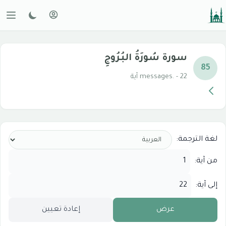
سورة سُورَةُ البُرُوجِ
85
messages. - 22 آية
لغة الترجمة:
من آية:
إلى آية:
عرض
إعادة تعيين