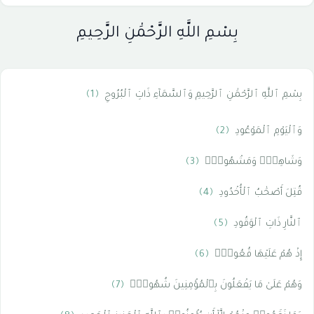
بِسْمِ اللَّهِ الرَّحْمَٰنِ الرَّحِيمِ
بِسْمِ ٱللَّهِ ٱلرَّحْمَٰنِ ٱلرَّحِيمِ وَٱلسَّمَآءِ ذَاتِ ٱلْبُرُوجِ
﴿1﴾
وَٱلْيَوْمِ ٱلْمَوْعُودِ
﴿2﴾
وَشَاهِدٍۢ وَمَشْهُودٍۢ
﴿3﴾
قُتِلَ أَصْحَٰبُ ٱلْأُخْدُودِ
﴿4﴾
ٱلنَّارِ ذَاتِ ٱلْوَقُودِ
﴿5﴾
إِذْ هُمْ عَلَيْهَا قُعُودٌۭ
﴿6﴾
وَهُمْ عَلَىٰ مَا يَفْعَلُونَ بِٱلْمُؤْمِنِينَ شُهُودٌۭ
﴿7﴾