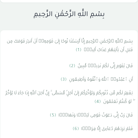
بِسْمِ اللَّهِ الرَّحْمَٰنِ الرَّحِيمِ
بِسْمِ ٱللَّهِ ٱلرَّحْمَٰنِ ٱلرَّحِيمِ إِنَّآ أَرْسَلْنَا نُوحًا إِلَىٰ قَوْمِهِۦٓ أَنْ أَنذِرْ قَوْمَكَ مِن
قَبْلِ أَن يَأْتِيَهُمْ عَذَابٌ أَلِيمٌۭ
﴿1﴾
قَالَ يَٰقَوْمِ إِنِّى لَكُمْ نَذِيرٌۭ مُّبِينٌ
﴿2﴾
أَنِ ٱعْبُدُوا۟ ٱللَّهَ وَٱتَّقُوهُ وَأَطِيعُونِ
﴿3﴾
يَغْفِرْ لَكُم مِّن ذُنُوبِكُمْ وَيُؤَخِّرْكُمْ إِلَىٰٓ أَجَلٍۢ مُّسَمًّى ۚ إِنَّ أَجَلَ ٱللَّهِ إِذَا جَآءَ لَا يُؤَخَّرُ
ۖ لَوْ كُنتُمْ تَعْلَمُونَ
﴿4﴾
قَالَ رَبِّ إِنِّى دَعَوْتُ قَوْمِى لَيْلًۭا وَنَهَارًۭا
﴿5﴾
فَلَمْ يَزِدْهُمْ دُعَآءِىٓ إِلَّا فِرَارًۭا
﴿6﴾