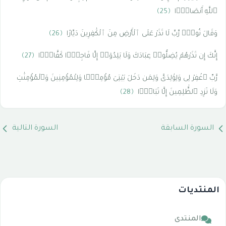
ٱللَّهِ أَنصَارًۭا
﴿25﴾
وَقَالَ نُوحٌۭ رَّبِّ لَا تَذَرْ عَلَى ٱلْأَرْضِ مِنَ ٱلْكَٰفِرِينَ دَيَّارًا
﴿26﴾
إِنَّكَ إِن تَذَرْهُمْ يُضِلُّوا۟ عِبَادَكَ وَلَا يَلِدُوٓا۟ إِلَّا فَاجِرًۭا كَفَّارًۭا
﴿27﴾
رَّبِّ ٱغْفِرْ لِى وَلِوَٰلِدَىَّ وَلِمَن دَخَلَ بَيْتِىَ مُؤْمِنًۭا وَلِلْمُؤْمِنِينَ وَٱلْمُؤْمِنَٰتِ
وَلَا تَزِدِ ٱلظَّٰلِمِينَ إِلَّا تَبَارًۢا
﴿28﴾
السورة السابقة
السورة التالية
المنتديات
المنتدى