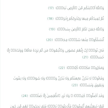
وَٱللَّهُ أَنۢبَتَكُم مِّنَ ٱلْأَرْضِ نَبَاتًۭا
﴿17﴾
ثُمَّ يُعِيدُكُمْ فِيهَا وَيُخْرِجُكُمْ إِخْرَاجًۭا
﴿18﴾
وَٱللَّهُ جَعَلَ لَكُمُ ٱلْأَرْضَ بِسَاطًۭا
﴿19﴾
لِّتَسْلُكُوا۟ مِنْهَا سُبُلًۭا فِجَاجًۭا
﴿20﴾
قَالَ نُوحٌۭ رَّبِّ إِنَّهُمْ عَصَوْنِى وَٱتَّبَعُوا۟ مَن لَّمْ يَزِدْهُ مَالُهُۥ وَوَلَدُهُۥٓ إِلَّا
خَسَارًۭا
﴿21﴾
وَمَكَرُوا۟ مَكْرًۭا كُبَّارًۭا
﴿22﴾
وَقَالُوا۟ لَا تَذَرُنَّ ءَالِهَتَكُمْ وَلَا تَذَرُنَّ وَدًّۭا وَلَا سُوَاعًۭا وَلَا يَغُوثَ
وَيَعُوقَ وَنَسْرًۭا
﴿23﴾
وَقَدْ أَضَلُّوا۟ كَثِيرًۭا ۖ وَلَا تَزِدِ ٱلظَّٰلِمِينَ إِلَّا ضَلَٰلًۭا
﴿24﴾
مِّمَّا خَطِيٓـَٰٔتِهِمْ أُغْرِقُوا۟ فَأُدْخِلُوا۟ نَارًۭا فَلَمْ يَجِدُوا۟ لَهُم مِّن دُونِ