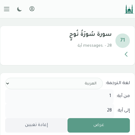
سورة سُورَةُ نُوحٍ
71
messages. - 28 آية
لغة الترجمة:
من آية:
إلى آية:
عرض
إعادة تعيين