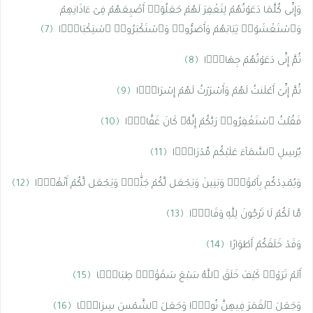
وَإِنِّى كُلَّمَا دَعَوْتُهُمْ لِتَغْفِرَ لَهُمْ جَعَلُوٓا۟ أَصَٰبِعَهُمْ فِىٓ ءَاذَانِهِمْ
وَٱسْتَغْشَوْا۟ ثِيَابَهُمْ وَأَصَرُّوا۟ وَٱسْتَكْبَرُوا۟ ٱسْتِكْبَارًۭا
﴿7﴾
ثُمَّ إِنِّى دَعَوْتُهُمْ جِهَارًۭا
﴿8﴾
ثُمَّ إِنِّىٓ أَعْلَنتُ لَهُمْ وَأَسْرَرْتُ لَهُمْ إِسْرَارًۭا
﴿9﴾
فَقُلْتُ ٱسْتَغْفِرُوا۟ رَبَّكُمْ إِنَّهُۥ كَانَ غَفَّارًۭا
﴿10﴾
يُرْسِلِ ٱلسَّمَآءَ عَلَيْكُم مِّدْرَارًۭا
﴿11﴾
وَيُمْدِدْكُم بِأَمْوَٰلٍۢ وَبَنِينَ وَيَجْعَل لَّكُمْ جَنَّٰتٍۢ وَيَجْعَل لَّكُمْ أَنْهَٰرًۭا
﴿12﴾
مَّا لَكُمْ لَا تَرْجُونَ لِلَّهِ وَقَارًۭا
﴿13﴾
وَقَدْ خَلَقَكُمْ أَطْوَارًا
﴿14﴾
أَلَمْ تَرَوْا۟ كَيْفَ خَلَقَ ٱللَّهُ سَبْعَ سَمَٰوَٰتٍۢ طِبَاقًۭا
﴿15﴾
وَجَعَلَ ٱلْقَمَرَ فِيهِنَّ نُورًۭا وَجَعَلَ ٱلشَّمْسَ سِرَاجًۭا
﴿16﴾