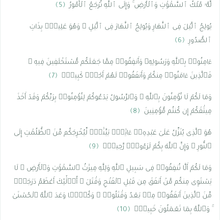
لَّهُۥ مُلْكُ ٱلسَّمَٰوَٰتِ وَٱلْأَرْضِ ۚ وَإِلَى ٱللَّهِ تُرْجَعُ ٱلْأُمُورُ
﴿5﴾
يُولِجُ ٱلَّيْلَ فِى ٱلنَّهَارِ وَيُولِجُ ٱلنَّهَارَ فِى ٱلَّيْلِ ۚ وَهُوَ عَلِيمٌۢ بِذَاتِ
ٱلصُّدُورِ
﴿6﴾
ءَامِنُوا۟ بِٱللَّهِ وَرَسُولِهِۦ وَأَنفِقُوا۟ مِمَّا جَعَلَكُم مُّسْتَخْلَفِينَ فِيهِ ۖ
فَٱلَّذِينَ ءَامَنُوا۟ مِنكُمْ وَأَنفَقُوا۟ لَهُمْ أَجْرٌۭ كَبِيرٌۭ
﴿7﴾
وَمَا لَكُمْ لَا تُؤْمِنُونَ بِٱللَّهِ ۙ وَٱلرَّسُولُ يَدْعُوكُمْ لِتُؤْمِنُوا۟ بِرَبِّكُمْ وَقَدْ أَخَذَ
مِيثَٰقَكُمْ إِن كُنتُم مُّؤْمِنِينَ
﴿8﴾
هُوَ ٱلَّذِى يُنَزِّلُ عَلَىٰ عَبْدِهِۦٓ ءَايَٰتٍۭ بَيِّنَٰتٍۢ لِّيُخْرِجَكُم مِّنَ ٱلظُّلُمَٰتِ إِلَى
ٱلنُّورِ ۚ وَإِنَّ ٱللَّهَ بِكُمْ لَرَءُوفٌۭ رَّحِيمٌۭ
﴿9﴾
وَمَا لَكُمْ أَلَّا تُنفِقُوا۟ فِى سَبِيلِ ٱللَّهِ وَلِلَّهِ مِيرَٰثُ ٱلسَّمَٰوَٰتِ وَٱلْأَرْضِ ۚ لَا
يَسْتَوِى مِنكُم مَّنْ أَنفَقَ مِن قَبْلِ ٱلْفَتْحِ وَقَٰتَلَ ۚ أُو۟لَٰٓئِكَ أَعْظَمُ دَرَجَةًۭ
مِّنَ ٱلَّذِينَ أَنفَقُوا۟ مِنۢ بَعْدُ وَقَٰتَلُوا۟ ۚ وَكُلًّۭا وَعَدَ ٱللَّهُ ٱلْحُسْنَىٰ
ۚ وَٱللَّهُ بِمَا تَعْمَلُونَ خَبِيرٌۭ
﴿10﴾