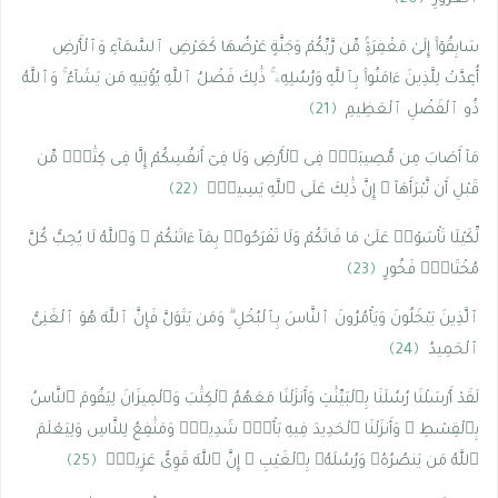
سَابِقُوٓا۟ إِلَىٰ مَغْفِرَةٍۢ مِّن رَّبِّكُمْ وَجَنَّةٍ عَرْضُهَا كَعَرْضِ ٱلسَّمَآءِ وَٱلْأَرْضِ
أُعِدَّتْ لِلَّذِينَ ءَامَنُوا۟ بِٱللَّهِ وَرُسُلِهِۦ ۚ ذَٰلِكَ فَضْلُ ٱللَّهِ يُؤْتِيهِ مَن يَشَآءُ ۚ وَٱللَّهُ
ذُو ٱلْفَضْلِ ٱلْعَظِيمِ
﴿21﴾
مَآ أَصَابَ مِن مُّصِيبَةٍۢ فِى ٱلْأَرْضِ وَلَا فِىٓ أَنفُسِكُمْ إِلَّا فِى كِتَٰبٍۢ مِّن
قَبْلِ أَن نَّبْرَأَهَآ ۚ إِنَّ ذَٰلِكَ عَلَى ٱللَّهِ يَسِيرٌۭ
﴿22﴾
لِّكَيْلَا تَأْسَوْا۟ عَلَىٰ مَا فَاتَكُمْ وَلَا تَفْرَحُوا۟ بِمَآ ءَاتَىٰكُمْ ۗ وَٱللَّهُ لَا يُحِبُّ كُلَّ
مُخْتَالٍۢ فَخُورٍ
﴿23﴾
ٱلَّذِينَ يَبْخَلُونَ وَيَأْمُرُونَ ٱلنَّاسَ بِٱلْبُخْلِ ۗ وَمَن يَتَوَلَّ فَإِنَّ ٱللَّهَ هُوَ ٱلْغَنِىُّ
ٱلْحَمِيدُ
﴿24﴾
لَقَدْ أَرْسَلْنَا رُسُلَنَا بِٱلْبَيِّنَٰتِ وَأَنزَلْنَا مَعَهُمُ ٱلْكِتَٰبَ وَٱلْمِيزَانَ لِيَقُومَ ٱلنَّاسُ
بِٱلْقِسْطِ ۖ وَأَنزَلْنَا ٱلْحَدِيدَ فِيهِ بَأْسٌۭ شَدِيدٌۭ وَمَنَٰفِعُ لِلنَّاسِ وَلِيَعْلَمَ
ٱللَّهُ مَن يَنصُرُهُۥ وَرُسُلَهُۥ بِٱلْغَيْبِ ۚ إِنَّ ٱللَّهَ قَوِىٌّ عَزِيزٌۭ
﴿25﴾