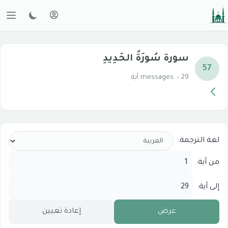
سورة سُورَةُ الحَدِيدِ
57
messages. - 29 آية
لغة الترجمة:
من آية:
إلى آية:
عرض
إعادة تعيين