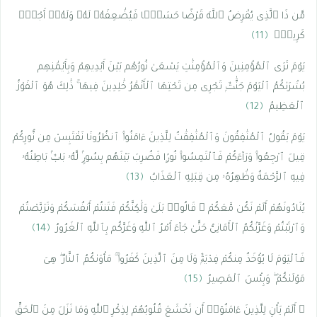
مَّن ذَا ٱلَّذِى يُقْرِضُ ٱللَّهَ قَرْضًا حَسَنًۭا فَيُضَٰعِفَهُۥ لَهُۥ وَلَهُۥٓ أَجْرٌۭ
كَرِيمٌۭ
﴿11﴾
يَوْمَ تَرَى ٱلْمُؤْمِنِينَ وَٱلْمُؤْمِنَٰتِ يَسْعَىٰ نُورُهُم بَيْنَ أَيْدِيهِمْ وَبِأَيْمَٰنِهِم
بُشْرَىٰكُمُ ٱلْيَوْمَ جَنَّٰتٌۭ تَجْرِى مِن تَحْتِهَا ٱلْأَنْهَٰرُ خَٰلِدِينَ فِيهَا ۚ ذَٰلِكَ هُوَ ٱلْفَوْزُ
ٱلْعَظِيمُ
﴿12﴾
يَوْمَ يَقُولُ ٱلْمُنَٰفِقُونَ وَٱلْمُنَٰفِقَٰتُ لِلَّذِينَ ءَامَنُوا۟ ٱنظُرُونَا نَقْتَبِسْ مِن نُّورِكُمْ
قِيلَ ٱرْجِعُوا۟ وَرَآءَكُمْ فَٱلْتَمِسُوا۟ نُورًۭا فَضُرِبَ بَيْنَهُم بِسُورٍۢ لَّهُۥ بَابٌۢ بَاطِنُهُۥ
فِيهِ ٱلرَّحْمَةُ وَظَٰهِرُهُۥ مِن قِبَلِهِ ٱلْعَذَابُ
﴿13﴾
يُنَادُونَهُمْ أَلَمْ نَكُن مَّعَكُمْ ۖ قَالُوا۟ بَلَىٰ وَلَٰكِنَّكُمْ فَتَنتُمْ أَنفُسَكُمْ وَتَرَبَّصْتُمْ
وَٱرْتَبْتُمْ وَغَرَّتْكُمُ ٱلْأَمَانِىُّ حَتَّىٰ جَآءَ أَمْرُ ٱللَّهِ وَغَرَّكُم بِٱللَّهِ ٱلْغَرُورُ
﴿14﴾
فَٱلْيَوْمَ لَا يُؤْخَذُ مِنكُمْ فِدْيَةٌۭ وَلَا مِنَ ٱلَّذِينَ كَفَرُوا۟ ۚ مَأْوَىٰكُمُ ٱلنَّارُ ۖ هِىَ
مَوْلَىٰكُمْ ۖ وَبِئْسَ ٱلْمَصِيرُ
﴿15﴾
۞ أَلَمْ يَأْنِ لِلَّذِينَ ءَامَنُوٓا۟ أَن تَخْشَعَ قُلُوبُهُمْ لِذِكْرِ ٱللَّهِ وَمَا نَزَلَ مِنَ ٱلْحَقِّ