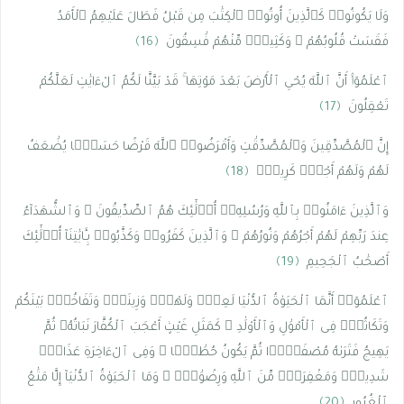
وَلَا يَكُونُوا۟ كَٱلَّذِينَ أُوتُوا۟ ٱلْكِتَٰبَ مِن قَبْلُ فَطَالَ عَلَيْهِمُ ٱلْأَمَدُ
فَقَسَتْ قُلُوبُهُمْ ۖ وَكَثِيرٌۭ مِّنْهُمْ فَٰسِقُونَ
﴿16﴾
ٱعْلَمُوٓا۟ أَنَّ ٱللَّهَ يُحْىِ ٱلْأَرْضَ بَعْدَ مَوْتِهَا ۚ قَدْ بَيَّنَّا لَكُمُ ٱلْءَايَٰتِ لَعَلَّكُمْ
تَعْقِلُونَ
﴿17﴾
إِنَّ ٱلْمُصَّدِّقِينَ وَٱلْمُصَّدِّقَٰتِ وَأَقْرَضُوا۟ ٱللَّهَ قَرْضًا حَسَنًۭا يُضَٰعَفُ
لَهُمْ وَلَهُمْ أَجْرٌۭ كَرِيمٌۭ
﴿18﴾
وَٱلَّذِينَ ءَامَنُوا۟ بِٱللَّهِ وَرُسُلِهِۦٓ أُو۟لَٰٓئِكَ هُمُ ٱلصِّدِّيقُونَ ۖ وَٱلشُّهَدَآءُ
عِندَ رَبِّهِمْ لَهُمْ أَجْرُهُمْ وَنُورُهُمْ ۖ وَٱلَّذِينَ كَفَرُوا۟ وَكَذَّبُوا۟ بِـَٔايَٰتِنَآ أُو۟لَٰٓئِكَ
أَصْحَٰبُ ٱلْجَحِيمِ
﴿19﴾
ٱعْلَمُوٓا۟ أَنَّمَا ٱلْحَيَوٰةُ ٱلدُّنْيَا لَعِبٌۭ وَلَهْوٌۭ وَزِينَةٌۭ وَتَفَاخُرٌۢ بَيْنَكُمْ
وَتَكَاثُرٌۭ فِى ٱلْأَمْوَٰلِ وَٱلْأَوْلَٰدِ ۖ كَمَثَلِ غَيْثٍ أَعْجَبَ ٱلْكُفَّارَ نَبَاتُهُۥ ثُمَّ
يَهِيجُ فَتَرَىٰهُ مُصْفَرًّۭا ثُمَّ يَكُونُ حُطَٰمًۭا ۖ وَفِى ٱلْءَاخِرَةِ عَذَابٌۭ
شَدِيدٌۭ وَمَغْفِرَةٌۭ مِّنَ ٱللَّهِ وَرِضْوَٰنٌۭ ۚ وَمَا ٱلْحَيَوٰةُ ٱلدُّنْيَآ إِلَّا مَتَٰعُ
ٱلْغُرُورِ
﴿20﴾