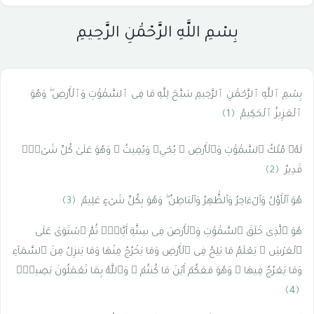
بِسْمِ اللَّهِ الرَّحْمَٰنِ الرَّحِيمِ
بِسْمِ ٱللَّهِ ٱلرَّحْمَٰنِ ٱلرَّحِيمِ سَبَّحَ لِلَّهِ مَا فِى ٱلسَّمَٰوَٰتِ وَٱلْأَرْضِ ۖ وَهُوَ
ٱلْعَزِيزُ ٱلْحَكِيمُ
﴿1﴾
لَهُۥ مُلْكُ ٱلسَّمَٰوَٰتِ وَٱلْأَرْضِ ۖ يُحْىِۦ وَيُمِيتُ ۖ وَهُوَ عَلَىٰ كُلِّ شَىْءٍۢ
قَدِيرٌ
﴿2﴾
هُوَ ٱلْأَوَّلُ وَٱلْءَاخِرُ وَٱلظَّٰهِرُ وَٱلْبَاطِنُ ۖ وَهُوَ بِكُلِّ شَىْءٍ عَلِيمٌ
﴿3﴾
هُوَ ٱلَّذِى خَلَقَ ٱلسَّمَٰوَٰتِ وَٱلْأَرْضَ فِى سِتَّةِ أَيَّامٍۢ ثُمَّ ٱسْتَوَىٰ عَلَى
ٱلْعَرْشِ ۚ يَعْلَمُ مَا يَلِجُ فِى ٱلْأَرْضِ وَمَا يَخْرُجُ مِنْهَا وَمَا يَنزِلُ مِنَ ٱلسَّمَآءِ
وَمَا يَعْرُجُ فِيهَا ۖ وَهُوَ مَعَكُمْ أَيْنَ مَا كُنتُمْ ۚ وَٱللَّهُ بِمَا تَعْمَلُونَ بَصِيرٌۭ
﴿4﴾