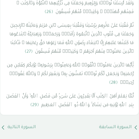
وَلَقَدْ أَرْسَلْنَا نُوحًۭا وَإِبْرَٰهِيمَ وَجَعَلْنَا فِى ذُرِّيَّتِهِمَا ٱلنُّبُوَّةَ وَٱلْكِتَٰبَ ۖ
فَمِنْهُم مُّهْتَدٍۢ ۖ وَكَثِيرٌۭ مِّنْهُمْ فَٰسِقُونَ
﴿26﴾
ثُمَّ قَفَّيْنَا عَلَىٰٓ ءَاثَٰرِهِم بِرُسُلِنَا وَقَفَّيْنَا بِعِيسَى ٱبْنِ مَرْيَمَ وَءَاتَيْنَٰهُ ٱلْإِنجِيلَ
وَجَعَلْنَا فِى قُلُوبِ ٱلَّذِينَ ٱتَّبَعُوهُ رَأْفَةًۭ وَرَحْمَةًۭ وَرَهْبَانِيَّةً ٱبْتَدَعُوهَا
مَا كَتَبْنَٰهَا عَلَيْهِمْ إِلَّا ٱبْتِغَآءَ رِضْوَٰنِ ٱللَّهِ فَمَا رَعَوْهَا حَقَّ رِعَايَتِهَا ۖ فَـَٔاتَيْنَا
ٱلَّذِينَ ءَامَنُوا۟ مِنْهُمْ أَجْرَهُمْ ۖ وَكَثِيرٌۭ مِّنْهُمْ فَٰسِقُونَ
﴿27﴾
يَٰٓأَيُّهَا ٱلَّذِينَ ءَامَنُوا۟ ٱتَّقُوا۟ ٱللَّهَ وَءَامِنُوا۟ بِرَسُولِهِۦ يُؤْتِكُمْ كِفْلَيْنِ مِن
رَّحْمَتِهِۦ وَيَجْعَل لَّكُمْ نُورًۭا تَمْشُونَ بِهِۦ وَيَغْفِرْ لَكُمْ ۚ وَٱللَّهُ غَفُورٌۭ
رَّحِيمٌۭ
﴿28﴾
لِّئَلَّا يَعْلَمَ أَهْلُ ٱلْكِتَٰبِ أَلَّا يَقْدِرُونَ عَلَىٰ شَىْءٍۢ مِّن فَضْلِ ٱللَّهِ ۙ وَأَنَّ ٱلْفَضْلَ
بِيَدِ ٱللَّهِ يُؤْتِيهِ مَن يَشَآءُ ۚ وَٱللَّهُ ذُو ٱلْفَضْلِ ٱلْعَظِيمِ
﴿29﴾
السورة السابقة
السورة التالية