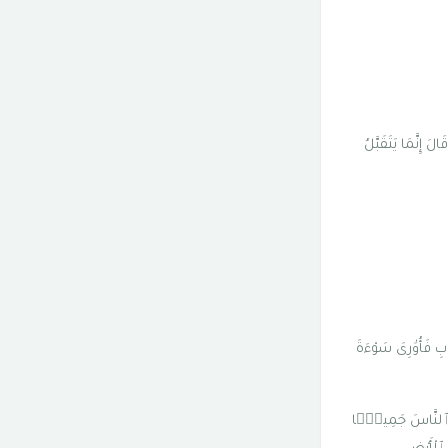
لَ إِنَّمَا يَتَقَبَّلُ
ابِ فَأُوَٰرِىَ سَوْءَةَ
تَلَ ٱلنَّاسَ جَمِيعًۭا