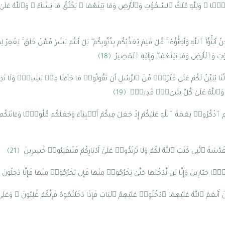
ۭا ۗ وَلِلَّهِ مُلْكُ ٱلسَّمَٰوَٰتِ وَٱلْأَرْضِ وَمَا بَيْنَهُمَا ۚ يَخْلُقُ مَا يَشَآءُ ۚ وَٱللَّهُ عَ
بْنَٰٓؤُا۟ ٱللَّهِ وَأَحِبَّٰٓؤُهُۥ ۚ قُلْ فَلِمَ يُعَذِّبُكُم بِذُنُوبِكُم ۖ بَلْ أَنتُم بَشَرٌۭ مِّمَّنْ خَلَقَ ۚ يَغْفِرُ
ٰتِ وَٱلْأَرْضِ وَمَا بَيْنَهُمَا ۖ وَإِلَيْهِ ٱلْمَصِيرُ
﴿18﴾
َسُولُنَا يُبَيِّنُ لَكُمْ عَلَىٰ فَتْرَةٍۢ مِّنَ ٱلرُّسُلِ أَن تَقُولُوا۟ مَا جَآءَنَا مِنۢ بَشِيرٍۢ وَلَا 
َٱللَّهُ عَلَىٰ كُلِّ شَىْءٍۢ قَدِيرٌۭ
﴿19﴾
مِ ٱذْكُرُوا۟ نِعْمَةَ ٱللَّهِ عَلَيْكُمْ إِذْ جَعَلَ فِيكُمْ أَنۢبِيَآءَ وَجَعَلَكُم مُّلُوكًۭا وَءَاتَىٰكُم م
سَةَ ٱلَّتِى كَتَبَ ٱللَّهُ لَكُمْ وَلَا تَرْتَدُّوا۟ عَلَىٰٓ أَدْبَارِكُمْ فَتَنقَلِبُوا۟ خَٰسِرِينَ
﴿21﴾
ا جَبَّارِينَ وَإِنَّا لَن نَّدْخُلَهَا حَتَّىٰ يَخْرُجُوا۟ مِنْهَا فَإِن يَخْرُجُوا۟ مِنْهَا فَإِنَّا دَٰخِلُونَ
 أَنْعَمَ ٱللَّهُ عَلَيْهِمَا ٱدْخُلُوا۟ عَلَيْهِمُ ٱلْبَابَ فَإِذَا دَخَلْتُمُوهُ فَإِنَّكُمْ غَٰلِبُونَ ۚ وَعَلَى