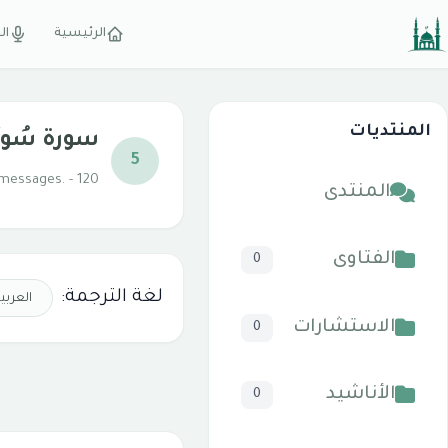
الرئيسية
ال
المنتديات
سورة سُورَةُ 
5
messages. - 120 آية
المنتدى
الفتاوى
0
لغة الترجمة:
الاستشارات
0
الأناشيد
0