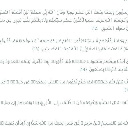
سْرَٰٓءِيلَ وَبَعَثْنَا مِنْهُمُ ٱثْنَىْ عَشَرَ نَقِيبًۭا ۖ وَقَالَ ٱللَّهُ إِنِّى مَعَكُمْ ۖ لَئِنْ أَقَمْتُمُ ٱلصَّلَوٰة
َقْرَضْتُمُ ٱللَّهَ قَرْضًا حَسَنًۭا لَّأُكَفِّرَنَّ عَنكُمْ سَيِّـَٔاتِكُمْ وَلَأُدْخِلَنَّكُمْ جَنَّٰتٍۢ تَجْرِى مِن تَحْت
لَّ سَوَآءَ ٱلسَّبِيلِ
﴿12﴾
 وَجَعَلْنَا قُلُوبَهُمْ قَٰسِيَةًۭ ۖ يُحَرِّفُونَ ٱلْكَلِمَ عَن مَّوَاضِعِهِۦ ۙ وَنَسُوا۟ حَظًّۭا مِّمَّا ذُكِّرُوا۟ بِهِ
ۭا مِّنْهُمْ ۖ فَٱعْفُ عَنْهُمْ وَٱصْفَحْ ۚ إِنَّ ٱللَّهَ يُحِبُّ ٱلْمُحْسِنِينَ
﴿13﴾
ىٰٓ أَخَذْنَا مِيثَٰقَهُمْ فَنَسُوا۟ حَظًّۭا مِّمَّا ذُكِّرُوا۟ بِهِۦ فَأَغْرَيْنَا بَيْنَهُمُ ٱلْعَدَاوَةَ وَٱلْب
للَّهُ بِمَا كَانُوا۟ يَصْنَعُونَ
﴿14﴾
سُولُنَا يُبَيِّنُ لَكُمْ كَثِيرًۭا مِّمَّا كُنتُمْ تُخْفُونَ مِنَ ٱلْكِتَٰبِ وَيَعْفُوا۟ عَن كَثِيرٍۢ ۚ قَدْ جَ
وَٰنَهُۥ سُبُلَ ٱلسَّلَٰمِ وَيُخْرِجُهُم مِّنَ ٱلظُّلُمَٰتِ إِلَى ٱلنُّورِ بِإِذْنِهِۦ وَيَهْدِيهِمْ إِلَىٰ صِ
 ٱللَّهَ هُوَ ٱلْمَسِيحُ ٱبْنُ مَرْيَمَ ۚ قُلْ فَمَن يَمْلِكُ مِنَ ٱللَّهِ شَيْـًٔا إِنْ أَرَادَ أَن يُهْلِكَ ٱ