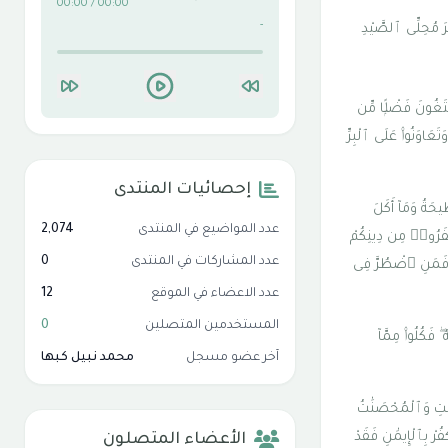
00:00 / 00:00
-
َيْرَ مُحِلِّى ٱلصَّيْدِ
يَبْتَغُونَ فَضْلًۭا مِّن
تَعَاوَنُوا۟ عَلَى ٱلْبِرِّ
إحصائيات المنتدى
ِيحَةُ وَمَآ أَكَلَ
عدد المواضيع في المنتدى
2,074
كَفَرُوا۟ مِن دِينِكُمْ
عدد المشاركات في المنتدى
0
 ۚ فَمَنِ ٱضْطُرَّ فِى
عدد الاعضاء في الموقع
12
المستخدمين المتصلين
0
ۖ فَكُلُوا۟ مِمَّآ
آخر عضو مسجل
محمد نبيل كبها
ِنَٰتِ وَٱلْمُحْصَنَٰتُ
ُرْ بِٱلْإِيمَٰنِ فَقَدْ
الأعضاء المتصلون