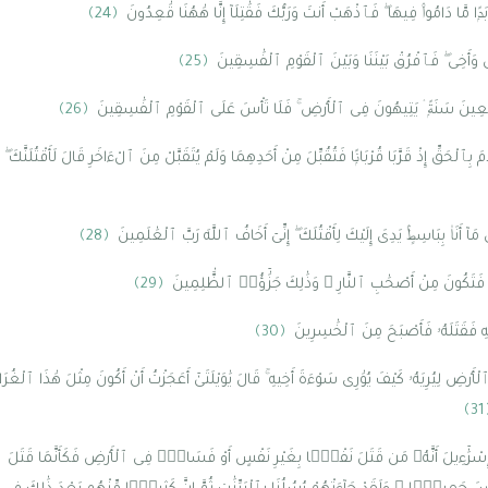
أَبَدًۭا مَّا دَامُوا۟ فِيهَا ۖ فَٱذْهَبْ أَنتَ وَرَبُّكَ فَقَٰتِلَآ إِنَّا هَٰهُنَا قَٰعِدُونَ
﴿24﴾
ْسِى وَأَخِى ۖ فَٱفْرُقْ بَيْنَنَا وَبَيْنَ ٱلْقَوْمِ ٱلْفَٰسِقِينَ
﴿25﴾
 أَرْبَعِينَ سَنَةًۭ ۛ يَتِيهُونَ فِى ٱلْأَرْضِ ۚ فَلَا تَأْسَ عَلَى ٱلْقَوْمِ ٱلْفَٰسِقِينَ
﴿26﴾
ِٱلْحَقِّ إِذْ قَرَّبَا قُرْبَانًۭا فَتُقُبِّلَ مِنْ أَحَدِهِمَا وَلَمْ يُتَقَبَّلْ مِنَ ٱلْءَاخَرِ قَالَ لَأَقْتُلَنَّكَ ۖ قَا
َآ أَنَا۠ بِبَاسِطٍۢ يَدِىَ إِلَيْكَ لِأَقْتُلَكَ ۖ إِنِّىٓ أَخَافُ ٱللَّهَ رَبَّ ٱلْعَٰلَمِينَ
﴿28﴾
ثْمِكَ فَتَكُونَ مِنْ أَصْحَٰبِ ٱلنَّارِ ۚ وَذَٰلِكَ جَزَٰٓؤُا۟ ٱلظَّٰلِمِينَ
﴿29﴾
هِ فَقَتَلَهُۥ فَأَصْبَحَ مِنَ ٱلْخَٰسِرِينَ
﴿30﴾
أَرْضِ لِيُرِيَهُۥ كَيْفَ يُوَٰرِى سَوْءَةَ أَخِيهِ ۚ قَالَ يَٰوَيْلَتَىٰٓ أَعَجَزْتُ أَنْ أَكُونَ مِثْلَ هَٰذَا ٱلْغُرَ
﴿3
نِىٓ إِسْرَٰٓءِيلَ أَنَّهُۥ مَن قَتَلَ نَفْسًۢا بِغَيْرِ نَفْسٍ أَوْ فَسَادٍۢ فِى ٱلْأَرْضِ فَكَأَنَّمَا قَ