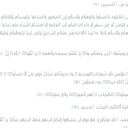
َةِ مِنَ ٱلْخَٰسِرِينَ
﴿5﴾
تُمْ إِلَى ٱلصَّلَوٰةِ فَٱغْسِلُوا۟ وُجُوهَكُمْ وَأَيْدِيَكُمْ إِلَى ٱلْمَرَافِقِ وَٱمْسَحُوا۟ بِرُءُوسِكُمْ وَأَرْجُلَكُمْ إ
 مَّرْضَىٰٓ أَوْ عَلَىٰ سَفَرٍ أَوْ جَآءَ أَحَدٌۭ مِّنكُم مِّنَ ٱلْغَآئِطِ أَوْ لَٰمَسْتُمُ ٱلنِّسَآءَ فَلَمْ تَجِدُوا۟ مَآ
ْ وَأَيْدِيكُم مِّنْهُ ۚ مَا يُرِيدُ ٱللَّهُ لِيَجْعَلَ عَلَيْكُم مِّنْ حَرَجٍۢ وَلَٰكِن يُرِيدُ لِيُطَهِّرَكُمْ وَلِيُتِمَّ
ْ وَمِيثَٰقَهُ ٱلَّذِى وَاثَقَكُم بِهِۦٓ إِذْ قُلْتُمْ سَمِعْنَا وَأَطَعْنَا ۖ وَٱتَّقُوا۟ ٱللَّهَ ۚ إِنَّ ٱل
۟ قَوَّٰمِينَ لِلَّهِ شُهَدَآءَ بِٱلْقِسْطِ ۖ وَلَا يَجْرِمَنَّكُمْ شَنَـَٔانُ قَوْمٍ عَلَىٰٓ أَلَّا تَعْدِلُوا۟ ۚ 
ِنَّ ٱللَّهَ خَبِيرٌۢ بِمَا تَعْمَلُونَ
﴿8﴾
وَعَمِلُوا۟ ٱلصَّٰلِحَٰتِ ۙ لَهُم مَّغْفِرَةٌۭ وَأَجْرٌ عَظِيمٌۭ
﴿9﴾
يَٰتِنَآ أُو۟لَٰٓئِكَ أَصْحَٰبُ ٱلْجَحِيمِ
﴿10﴾
نِعْمَتَ ٱللَّهِ عَلَيْكُمْ إِذْ هَمَّ قَوْمٌ أَن يَبْسُطُوٓا۟ إِلَيْكُمْ أَيْدِيَهُمْ فَكَفَّ أَيْدِيَهُمْ عَنكُمْ ۖ وَٱتَّقُ