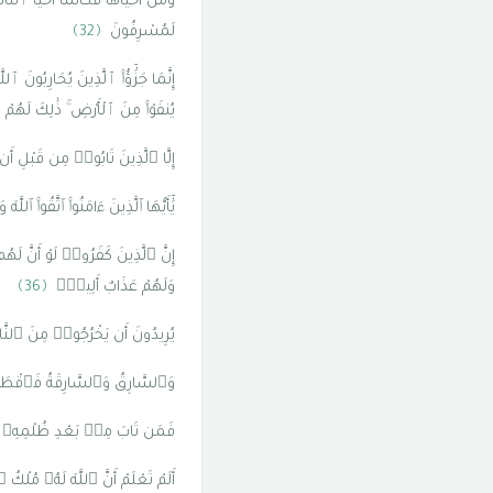
وَمَنْ أَحْيَاهَا فَكَأَنَّمَآ أَحْيَا ٱل
لَمُسْرِفُونَ
﴿32﴾
إِنَّمَا جَزَٰٓؤُا۟ ٱلَّذِينَ يُحَارِبُونَ ٱل
يُنفَوْا۟ مِنَ ٱلْأَرْضِ ۚ ذَٰلِكَ لَهُم
إِلَّا ٱلَّذِينَ تَابُوا۟ مِن قَبْلِ 
يَٰٓأَيُّهَا ٱلَّذِينَ ءَامَنُوا۟ ٱتَّقُوا۟ ٱلل
إِنَّ ٱلَّذِينَ كَفَرُوا۟ لَوْ أَنَّ لَ
وَلَهُمْ عَذَابٌ أَلِيمٌۭ
﴿36﴾
يُرِيدُونَ أَن يَخْرُجُوا۟ مِنَ ٱلنَّ
وَٱلسَّارِقُ وَٱلسَّارِقَةُ فَٱقْطَعُ
فَمَن تَابَ مِنۢ بَعْدِ ظُلْمِهِۦ وَأَص
أَلَمْ تَعْلَمْ أَنَّ ٱللَّهَ لَهُۥ مُ