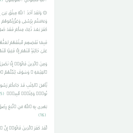
ٱللَّهِ فَلْيَتَوَكَّلِ ٱلْمُؤْمِنُونَ
﴿11﴾
۞ وَلَقَدْ أَخَذَ ٱللَّهُ مِيثَٰقَ بَنِىٓ إِ
وَءَامَنتُم بِرُسُلِى وَعَزَّرْتُمُوهُمْ وَأ
كَفَرَ بَعْدَ ذَٰلِكَ مِنكُمْ فَقَدْ ضَ
فَبِمَا نَقْضِهِم مِّيثَٰقَهُمْ لَعَنَّٰهُمْ
عَلَىٰ خَآئِنَةٍۢ مِّنْهُمْ إِلَّا قَلِيلً
وَمِنَ ٱلَّذِينَ قَالُوٓا۟ إِنَّا نَصَٰرَ
ٱلْقِيَٰمَةِ ۚ وَسَوْفَ يُنَبِّئُهُمُ ٱ
يَٰٓأَهْلَ ٱلْكِتَٰبِ قَدْ جَآءَكُمْ رَ
نُورٌۭ وَكِتَٰبٌۭ مُّبِينٌۭ
﴿15﴾
يَهْدِى بِهِ ٱللَّهُ مَنِ ٱتَّبَعَ رِضْ
﴿16﴾
لَّقَدْ كَفَرَ ٱلَّذِينَ قَالُوٓا۟ إِنَّ