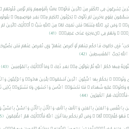
لَّذِينَ يُسَٰرِعُونَ فِى ٱلْكُفْرِ مِنَ ٱلَّذِينَ قَالُوٓا۟ ءَامَنَّا بِأَفْوَٰهِهِمْ وَلَمْ تُؤْمِن قُلُوبُهُمْ 
ٰعُونَ لِقَوْمٍ ءَاخَرِينَ لَمْ يَأْتُوكَ ۖ يُحَرِّفُونَ ٱلْكَلِمَ مِنۢ بَعْدِ مَوَاضِعِهِۦ ۖ يَقُولُونَ إِ
وا۟ ۚ وَمَن يُرِدِ ٱللَّهُ فِتْنَتَهُۥ فَلَن تَمْلِكَ لَهُۥ مِنَ ٱللَّهِ شَيْـًٔا ۚ أُو۟لَٰٓئِكَ ٱلَّذِينَ لَمْ يُر
 خِزْىٌۭ ۖ وَلَهُمْ فِى ٱلْءَاخِرَةِ عَذَابٌ عَظِيمٌۭ
﴿41﴾
ُحْتِ ۚ فَإِن جَآءُوكَ فَٱحْكُم بَيْنَهُمْ أَوْ أَعْرِضْ عَنْهُمْ ۖ وَإِن تُعْرِضْ عَنْهُمْ فَلَن يَضُرُّوكَ شَ
َ ٱللَّهَ يُحِبُّ ٱلْمُقْسِطِينَ
﴿42﴾
ْرَىٰةُ فِيهَا حُكْمُ ٱللَّهِ ثُمَّ يَتَوَلَّوْنَ مِنۢ بَعْدِ ذَٰلِكَ ۚ وَمَآ أُو۟لَٰٓئِكَ بِٱلْمُؤْمِنِينَ
﴿43﴾
دًۭى وَنُورٌۭ ۚ يَحْكُمُ بِهَا ٱلنَّبِيُّونَ ٱلَّذِينَ أَسْلَمُوا۟ لِلَّذِينَ هَادُوا۟ وَٱلرَّبَّٰنِيُّونَ وَٱلْأَحْ
َكَانُوا۟ عَلَيْهِ شُهَدَآءَ ۚ فَلَا تَخْشَوُا۟ ٱلنَّاسَ وَٱخْشَوْنِ وَلَا تَشْتَرُوا۟ بِـَٔايَٰتِ
هُ فَأُو۟لَٰٓئِكَ هُمُ ٱلْكَٰفِرُونَ
﴿44﴾
َّفْسَ بِٱلنَّفْسِ وَٱلْعَيْنَ بِٱلْعَيْنِ وَٱلْأَنفَ بِٱلْأَنفِ وَٱلْأُذُنَ بِٱلْأُذُنِ وَٱلسِّنَّ بِٱلسِّنِّ و
وَ كَفَّارَةٌۭ لَّهُۥ ۚ وَمَن لَّمْ يَحْكُم بِمَآ أَنزَلَ ٱللَّهُ فَأُو۟لَٰٓئِكَ هُمُ ٱلظَّٰلِمُونَ
﴿45﴾