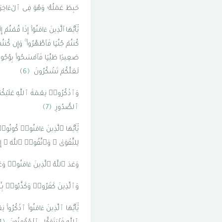
حَبِطَ عَمَلُهُۥ وَهُوَ فِى ٱلْءَاخِر
يَٰٓأَيُّهَا ٱلَّذِينَ ءَامَنُوٓا۟ إِذَا قُمْ
كُنتُمْ جُنُبًۭا فَٱطَّهَّرُوا۟ ۚ وَإِن كُنتُم
صَعِيدًۭا طَيِّبًۭا فَٱمْسَحُوا۟ بِوُجُوهِكُم
لَعَلَّكُمْ تَشْكُرُونَ
﴿6﴾
وَٱذْكُرُوا۟ نِعْمَةَ ٱللَّهِ عَلَيْكُم
ٱلصُّدُورِ
﴿7﴾
يَٰٓأَيُّهَا ٱلَّذِينَ ءَامَنُوا۟ كُونُوا
لِلتَّقْوَىٰ ۖ وَٱتَّقُوا۟ ٱللَّهَ ۚ إ
وَعَدَ ٱللَّهُ ٱلَّذِينَ ءَامَنُوا۟ 
وَٱلَّذِينَ كَفَرُوا۟ وَكَذَّبُوا۟ بِـَٔا
يَٰٓأَيُّهَا ٱلَّذِينَ ءَامَنُوا۟ ٱذْكُرُوا۟ 