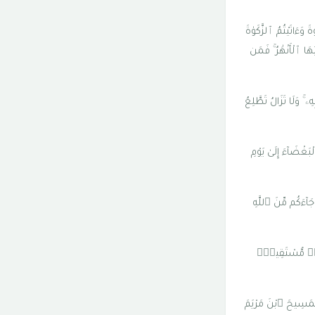
َ وَءَاتَيْتُمُ ٱلزَّكَوٰةَ
ِهَا ٱلْأَنْهَٰرُ ۚ فَمَن
ۦ ۚ وَلَا تَزَالُ تَطَّلِعُ
َغْضَآءَ إِلَىٰ يَوْمِ
آءَكُم مِّنَ ٱللَّهِ
رَٰطٍۢ مُّسْتَقِيمٍۢ
لْمَسِيحَ ٱبْنَ مَرْيَمَ