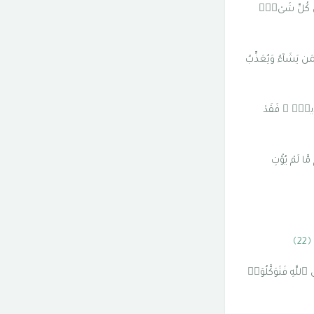
لَىٰ كُلِّ شَىْءٍۢ
 لِمَن يَشَآءُ وَيُعَذِّبُ
نَذِيرٍۢ ۖ فَقَدْ
َّا لَمْ يُؤْتِ
﴿22﴾
 ٱللَّهِ فَتَوَكَّلُوٓا۟