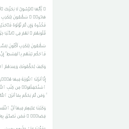
۞ يَٰٓأَيُّهَا ٱلرَّسُولُ لَا يَحْزُنكَ ٱ
هَادُوا۟ ۛ سَمَّٰعُونَ لِلْكَذِبِ سَمَّ
فَخُذُوهُ وَإِن لَّمْ تُؤْتَوْهُ فَٱحْذَرُ
قُلُوبَهُمْ ۚ لَهُمْ فِى ٱلدُّنْيَا
سَمَّٰعُونَ لِلْكَذِبِ أَكَّٰلُونَ لِلسّ
فَٱحْكُم بَيْنَهُم بِٱلْقِسْطِ ۚ إِنّ
وَكَيْفَ يُحَكِّمُونَكَ وَعِندَهُمُ ٱلتَّو
إِنَّآ أَنزَلْنَا ٱلتَّوْرَىٰةَ فِيهَا هُ
ٱسْتُحْفِظُوا۟ مِن كِتَٰبِ ٱللَّهِ و
ۚ وَمَن لَّمْ يَحْكُم بِمَآ أَنزَلَ ٱللَّ
وَكَتَبْنَا عَلَيْهِمْ فِيهَآ أَنَّ ٱلن
قِصَاصٌۭ ۚ فَمَن تَصَدَّقَ بِهِۦ فَهُ