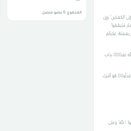
المجموع: 0 عضو متصل
ِلَى ٱلْكَعْبَيْنِ ۚ وَإِن
ءًۭ فَتَيَمَّمُوا۟
 نِعْمَتَهُۥ عَلَيْكُمْ
لَّهَ عَلِيمٌۢ بِذَاتِ
ٱعْدِلُوا۟ هُوَ أَقْرَبُ
وا۟ ٱللَّهَ ۚ وَعَلَى