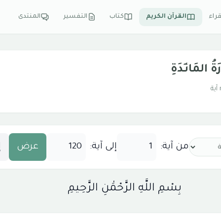
قراء
القرآن الكريم
كتاب
التفسير
المنتدى
المَائـِدَةِ
من آية:
إلى آية:
عرض
إ
بِسْمِ اللَّهِ الرَّحْمَٰنِ الرَّحِيمِ