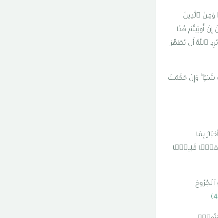
ۛ وَمِنَ ٱلَّذِينَ
نْ أُوتِيتُمْ هَٰذَا
ِدِ ٱللَّهُ أَن يُطَهِّرَ
يْـًۭٔا ۖ وَإِنْ حَكَمْتَ
بَارُ بِمَا
ى ثَمَنًۭا قَلِيلًۭا
َٱلْجُرُوحَ