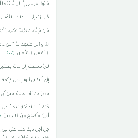
قَالُوا۟ يَٰمُوسَىٰٓ إِنَّا لَن نَّدْخُلَهَآ 
قَالَ رَبِّ إِنِّى لَآ أَمْلِكُ إِلَّا نَف
قَالَ فَإِنَّهَا مُحَرَّمَةٌ عَلَيْهِمْ ۛ
۞ وَٱتْلُ عَلَيْهِمْ نَبَأَ ٱبْنَىْ ءَادَمَ ب
ٱللَّهُ مِنَ ٱلْمُتَّقِينَ
﴿27﴾
لَئِنۢ بَسَطتَ إِلَىَّ يَدَكَ لِتَقْتُلَنِى م
إِنِّىٓ أُرِيدُ أَن تَبُوٓأَ بِإِثْمِى وَإِ
فَطَوَّعَتْ لَهُۥ نَفْسُهُۥ قَتْلَ أَخِي
فَبَعَثَ ٱللَّهُ غُرَابًۭا يَبْحَثُ فِى ٱلْ
أَخِى ۖ فَأَصْبَحَ مِنَ ٱلنَّٰدِمِينَ
1﴾
مِنْ أَجْلِ ذَٰلِكَ كَتَبْنَا عَلَىٰ بَ