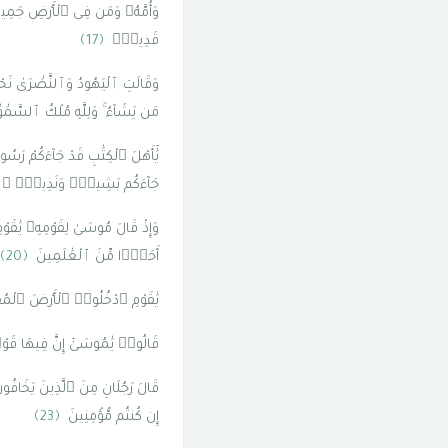
وَأُمَّهُۥ وَمَن فِى ٱلْأَرْضِ جَمِيعً
قَدِيرٌۭ
﴿17﴾
وَقَالَتِ ٱلْيَهُودُ وَٱلنَّصَٰرَىٰ نَحْنُ أَ
مَن يَشَآءُ ۚ وَلِلَّهِ مُلْكُ ٱلسَّمَٰوَ
يَٰٓأَهْلَ ٱلْكِتَٰبِ قَدْ جَآءَكُمْ ر
جَآءَكُم بَشِيرٌۭ وَنَذِيرٌۭ ۗ و
وَإِذْ قَالَ مُوسَىٰ لِقَوْمِهِۦ يَٰقَوْ
أَحَدًۭا مِّنَ ٱلْعَٰلَمِينَ
﴿20﴾
يَٰقَوْمِ ٱدْخُلُوا۟ ٱلْأَرْضَ ٱلْمُقَدَّ
قَالُوا۟ يَٰمُوسَىٰٓ إِنَّ فِيهَا قَوْمًۭ
قَالَ رَجُلَانِ مِنَ ٱلَّذِينَ يَخَافُونَ
إِن كُنتُم مُّؤْمِنِينَ
﴿23﴾