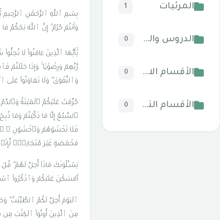
المرئيات
1
بِسْمِ ٱللَّهِ ٱلرَّحْمَٰنِ ٱلرَّحِيمِ يَٰٓأَ
وَأَنتُمْ حُرُمٌ ۗ إِنَّ ٱللَّهَ يَحْكُمُ مَا 
الدروس والخطب
0
يَٰٓأَيُّهَا ٱلَّذِينَ ءَامَنُوا۟ لَا تُحِلُّ
رَّبِّهِمْ وَرِضْوَٰنًۭا ۚ وَإِذَا حَلَلْتُم
الأقسام الاسلامية
0
وَٱلتَّقْوَىٰ ۖ وَلَا تَعَاوَنُوا۟ عَلَى ٱل
حُرِّمَتْ عَلَيْكُمُ ٱلْمَيْتَةُ وَٱلدَّمُ 
الأقسام التقنية للكمبيوتر والنترنت
0
ٱلسَّبُعُ إِلَّا مَا ذَكَّيْتُمْ وَمَا 
فَلَا تَخْشَوْهُمْ وَٱخْشَوْنِ ۚ ٱلْيَ
مَخْمَصَةٍ غَيْرَ مُتَجَانِفٍۢ لِّإِ
يَسْـَٔلُونَكَ مَاذَآ أُحِلَّ لَهُمْ ۖ قُلْ 
أَمْسَكْنَ عَلَيْكُمْ وَٱذْكُرُوا۟ ٱسْمَ 
ٱلْيَوْمَ أُحِلَّ لَكُمُ ٱلطَّيِّبَٰتُ ۖ و
مِنَ ٱلَّذِينَ أُوتُوا۟ ٱلْكِتَٰبَ مِن قَبْ