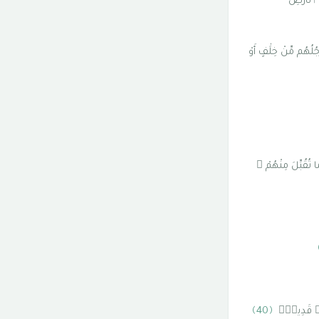
ى ٱلْأَرْضِ
ْجُلُهُم مِّنْ خِلَٰفٍ أَوْ
 تُقُبِّلَ مِنْهُمْ ۖ
ىْءٍۢ قَدِيرٌۭ
﴿40﴾