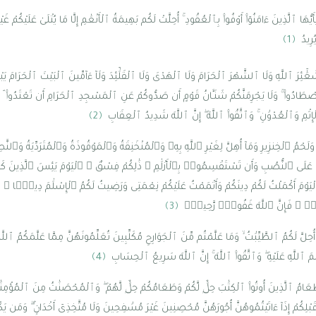
يُّهَا ٱلَّذِينَ ءَامَنُوٓا۟ أَوْفُوا۟ بِٱلْعُقُودِ ۚ أُحِلَّتْ لَكُم بَهِيمَةُ ٱلْأَنْعَٰمِ إِلَّا مَا يُتْلَىٰ عَلَيْكُمْ غ
يُرِيدُ
﴿1﴾
وا۟ شَعَٰٓئِرَ ٱللَّهِ وَلَا ٱلشَّهْرَ ٱلْحَرَامَ وَلَا ٱلْهَدْىَ وَلَا ٱلْقَلَٰٓئِدَ وَلَآ ءَآمِّينَ ٱلْبَيْتَ ٱلْحَرَامَ 
ْ فَٱصْطَادُوا۟ ۚ وَلَا يَجْرِمَنَّكُمْ شَنَـَٔانُ قَوْمٍ أَن صَدُّوكُمْ عَنِ ٱلْمَسْجِدِ ٱلْحَرَامِ أَن تَعْتَدُوا۟ ۘ وَ
ْإِثْمِ وَٱلْعُدْوَٰنِ ۚ وَٱتَّقُوا۟ ٱللَّهَ ۖ إِنَّ ٱللَّهَ شَدِيدُ ٱلْعِقَابِ
﴿2﴾
وَلَحْمُ ٱلْخِنزِيرِ وَمَآ أُهِلَّ لِغَيْرِ ٱللَّهِ بِهِۦ وَٱلْمُنْخَنِقَةُ وَٱلْمَوْقُوذَةُ وَٱلْمُتَرَدِّيَةُ وَٱلنَّط
ذُبِحَ عَلَى ٱلنُّصُبِ وَأَن تَسْتَقْسِمُوا۟ بِٱلْأَزْلَٰمِ ۚ ذَٰلِكُمْ فِسْقٌ ۗ ٱلْيَوْمَ يَئِسَ ٱلَّذِينَ 
وْمَ أَكْمَلْتُ لَكُمْ دِينَكُمْ وَأَتْمَمْتُ عَلَيْكُمْ نِعْمَتِى وَرَضِيتُ لَكُمُ ٱلْإِسْلَٰمَ دِينًۭا
ثْمٍۢ ۙ فَإِنَّ ٱللَّهَ غَفُورٌۭ رَّحِيمٌۭ
﴿3﴾
أُحِلَّ لَكُمُ ٱلطَّيِّبَٰتُ ۙ وَمَا عَلَّمْتُم مِّنَ ٱلْجَوَارِحِ مُكَلِّبِينَ تُعَلِّمُونَهُنَّ مِمَّا عَلَّمَكُمُ ٱللَّهُ 
ٱللَّهِ عَلَيْهِ ۖ وَٱتَّقُوا۟ ٱللَّهَ ۚ إِنَّ ٱللَّهَ سَرِيعُ ٱلْحِسَابِ
﴿4﴾
َطَعَامُ ٱلَّذِينَ أُوتُوا۟ ٱلْكِتَٰبَ حِلٌّۭ لَّكُمْ وَطَعَامُكُمْ حِلٌّۭ لَّهُمْ ۖ وَٱلْمُحْصَنَٰتُ مِنَ ٱلْمُؤْم
لِكُمْ إِذَآ ءَاتَيْتُمُوهُنَّ أُجُورَهُنَّ مُحْصِنِينَ غَيْرَ مُسَٰفِحِينَ وَلَا مُتَّخِذِىٓ أَخْدَانٍۢ ۗ وَمَن يَكْف