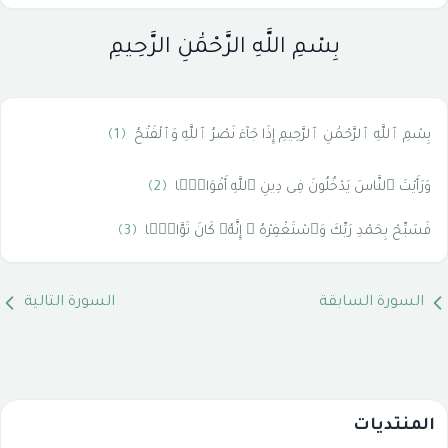
بِسْمِ اللَّهِ الرَّحْمَٰنِ الرَّحِيمِ
بِسْمِ ٱللَّهِ ٱلرَّحْمَٰنِ ٱلرَّحِيمِ إِذَا جَآءَ نَصْرُ ٱللَّهِ وَٱلْفَتْحُ
﴿1﴾
وَرَأَيْتَ ٱلنَّاسَ يَدْخُلُونَ فِى دِينِ ٱللَّهِ أَفْوَاجًۭا
﴿2﴾
فَسَبِّحْ بِحَمْدِ رَبِّكَ وَٱسْتَغْفِرْهُ ۚ إِنَّهُۥ كَانَ تَوَّابًۢا
﴿3﴾
السورة السابقة
السورة التالية
المنتديات