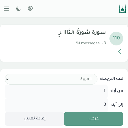
سورة سُورَةُ النَّصۡرِ
110
messages. - 3 آية
لغة الترجمة:
من آية:
إلى آية:
عرض
إعادة تعيين