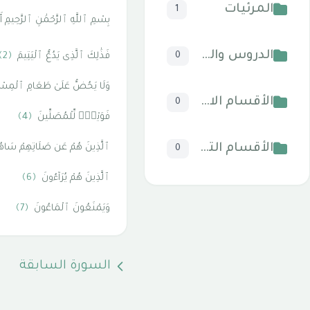
المرئيات
1
بِسْمِ ٱللَّهِ ٱلرَّحْمَٰنِ ٱلرَّحِيمِ أَ
الدروس والخطب
فَذَٰلِكَ ٱلَّذِى يَدُعُّ ٱلْيَتِيمَ
﴿2﴾
0
وَلَا يَحُضُّ عَلَىٰ طَعَامِ ٱلْمِس
الأقسام الاسلامية
0
فَوَيْلٌۭ لِّلْمُصَلِّينَ
﴿4﴾
الأقسام التقنية للكمبيوتر والنترنت
ٱلَّذِينَ هُمْ عَن صَلَاتِهِمْ سَا
0
ٱلَّذِينَ هُمْ يُرَآءُونَ
﴿6﴾
وَيَمْنَعُونَ ٱلْمَاعُونَ
﴿7﴾
السورة السابقة