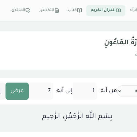
قراء
القرآن الكريم
كتاب
التفسير
المنتدى
ُ المَاعُونِ
من آية:
إلى آية:
عرض
إ
بِسْمِ اللَّهِ الرَّحْمَٰنِ الرَّحِيمِ