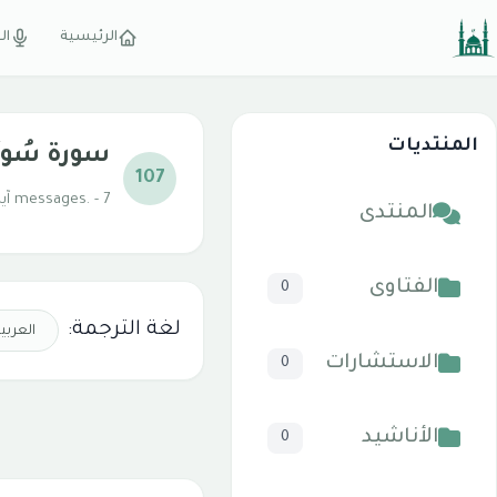
الرئيسية
ال
المنتديات
سورة سُورَة
107
messages. - 7 آية
المنتدى
الفتاوى
0
لغة الترجمة:
الاستشارات
0
الأناشيد
0