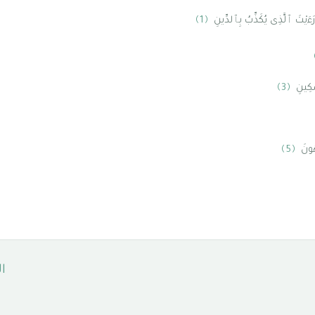
رَءَيْتَ ٱلَّذِى يُكَذِّبُ بِٱلدِّينِ
﴿1﴾
ْكِينِ
﴿3﴾
هُونَ
﴿5﴾
ا