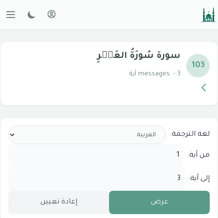
سورة سُورَةُ العَصۡرِ
103
messages. - 3 آية
لغة الترجمة:
من آية:
إلى آية:
عرض
إعادة تعيين