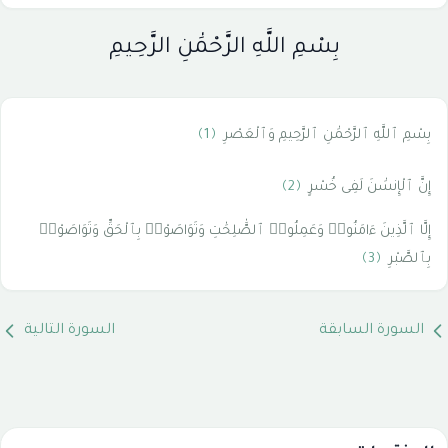
بِسْمِ اللَّهِ الرَّحْمَٰنِ الرَّحِيمِ
بِسْمِ ٱللَّهِ ٱلرَّحْمَٰنِ ٱلرَّحِيمِ وَٱلْعَصْرِ
﴿1﴾
إِنَّ ٱلْإِنسَٰنَ لَفِى خُسْرٍ
﴿2﴾
إِلَّا ٱلَّذِينَ ءَامَنُوا۟ وَعَمِلُوا۟ ٱلصَّٰلِحَٰتِ وَتَوَاصَوْا۟ بِٱلْحَقِّ وَتَوَاصَوْا۟
بِٱلصَّبْرِ
﴿3﴾
السورة السابقة
السورة التالية