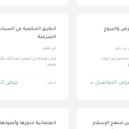
أرض والبروج
الطرق الحكمية في السيا
الشرعية
 بن جابر
ابن القيم
باختصار عن مزايا
كتاب للإمام ابن القيم رحمه الله، تكلّ
..
بعض...
رض التفاصيل
عرض ال
2 ملف
ين منهج الإسلام
العلمانية جذورها وأصولها