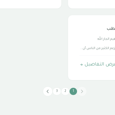
لطب
يم الجار الله
عم الكثير من الناس أن...
رض التفاصيل
3
2
1