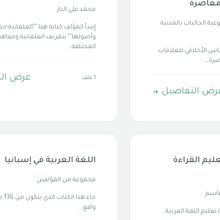
معاصرة
محمد علي البار
عية الجاليات بالمدينة
إبتدأ المؤلف كتابه هذا ""العلمانية-جذ
وأصولها"" بتعريف العلمانية ومفاه
المختلفة...
س الأخلاقي للعلاقات
رة،...
عرض ال
1 ملف
رض التفاصيل
عليم القراءة
اللغة العربية في إسبانيا
مجموعة من المؤلفين
قاسم
جاء ه
واقع...
ليم اللغة العربية