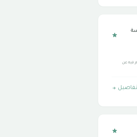
سة
َم فيه عن
تفاصيل