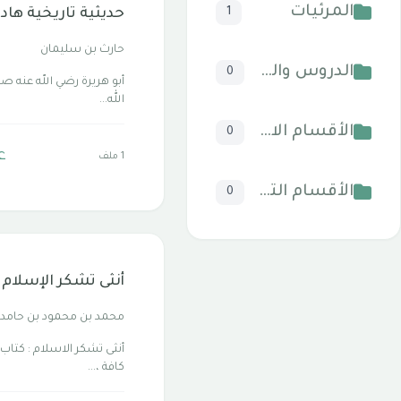
المرئيات
1
حديثية تاريخية هاد
حارث بن سليمان
الدروس والخطب
0
أبو هريرة رضي الله عنه 
الله...
الأقسام الاسلامية
0
ع
1 ملف
الأقسام التقنية للكمبيوتر والنترنت
0
أنثى تشكر الإسلام
محمد بن محمود بن حامد 
أنثى تشكر الاسلام : كتاب
كافة ،...