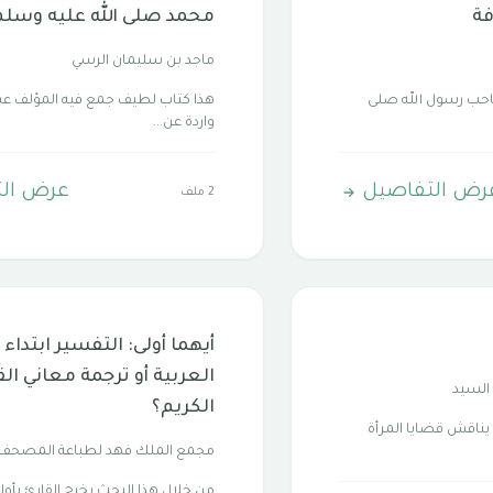
فة
محمد صلى الله عليه وسلم
ماجد بن سليمان الرسي
صاحب رسول الله صلى
هذا كتاب لطيف جمع فيه المؤلف عش
واردة عن...
رض التفاصيل
عرض ال
2 ملف
أيهما أولى: التفسير ابتداء 
العربية أو ترجمة معاني الق
السيد
الكريم؟
 يناقش قضايا المرأة
مجمع الملك فهد لطباعة المصحف
من خلال هذا البحث يخرج القارئ بأول