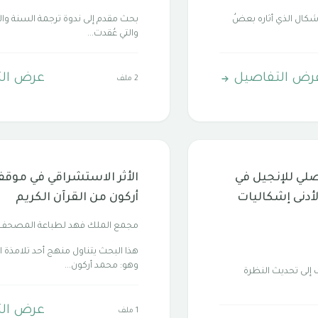
إشكال الذي أثاره بعضُ
بحث مقدم إلى ندوة ترجمة السنة وال
والتي عُقدت...
رض التفاصيل
عرض ال
2 ملف
لي للإنجيل في
الأثر الاستشراقي في موق
أدنى إشكاليات
أركون من القرآن الكريم
مجمع الملك فهد لطباعة المصحف
هذا البحث يتناول منهج أحد تلامذة
وهو: محمد أركون...
ف إلى تحديث النظرة
عرض ال
1 ملف