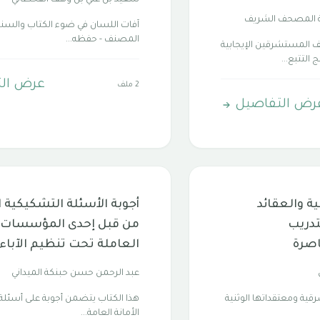
سعيد بن علي بن وهف القحطاني
ة المصحف الشريف
آفات اللسان في ضوء الكتاب والسنة
المصنف - حفظه...
 المستشرقين الإيجابية
التتبع...
عرض ال
2 ملف
رض التفاصيل
ة والعقائد
أجوبة الأسئلة التشكيكية 
تدريب
من قبل إحدى المؤسسات ا
اصرة
العاملة تحت تنظيم الآباء
عبد الرحمن حسن حبنكة الميداني
قية ومعتقداتها الوثنية
هذا الكتاب يتضمن أجوبة على أسئلة
الأمانة العامة...