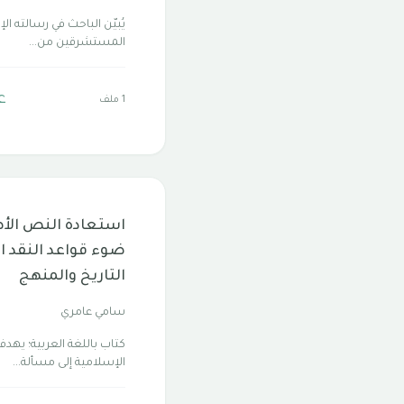
يُبيّن الباحث في رسالته ال
المستشرقين من...
ع
1 ملف
استعادة النص الأص
ضوء قواعد النقد ال
التاريخ والمنهج
سامي عامري
كتاب باللغة العربية؛ يهد
الإسلامية إلى مسألة...