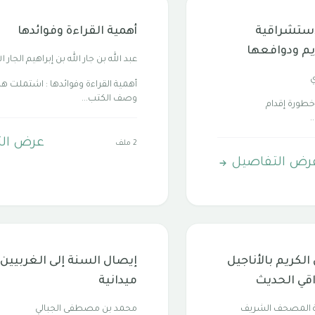
استشراقية
أهمية القراءة وفوائدها
يم ودوافعها
عبد الله بن جار الله بن إبراهيم الجار ال
ي
أهمية القراءة وفوائدها : اشتملت هذ
وصف الكتب...
 خطورة إقدام
.
عرض ال
2 ملف
رض التفاصيل
 الكريم بالأناجيل
إيصال السنة إلى الغربيين .
قي الحديث
ميدانية
ة المصحف الشريف
محمد بن مصطفى الجبالي